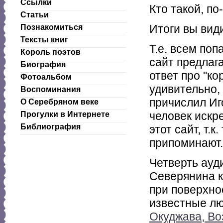
Ссылки
Кто такой, п
Статьи
Итоги вы види
Познакомиться
Тексты книг
Т.е. всем по
Король поэтов
сайт предлага
Биография
ответ про "ко
Фотоальбом
удивительно,
Воспоминания
причислил Иг
О Серебряном веке
человек искр
Прогулки в Интернете
Библиография
этот сайт, т.
припоминают.
Четверть ауд
Северянина к
при поверхно
известные лю
Окуджава, Во