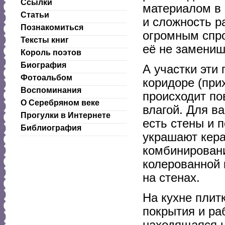
Ссылки
материалом в 
Статьи
и сложность р
Познакомиться
огромным спро
Тексты книг
её не замениш
Король поэтов
Биография
А участки эти 
Фотоальбом
коридоре (прих
Воспоминания
происходит по
О Серебряном веке
влагой. Для в
Прогулки в Интернете
есть стены и 
Библиография
украшают кера
комбинировани
колерованной 
на стенах.
На кухне плит
покрытия и ра
находящаяся н