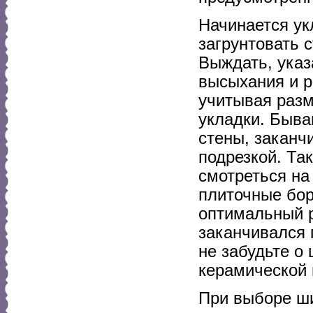
Начинается ук
загрунтовать 
Выждать, указ
высыхания и ра
учитывая разм
укладки. Бываю
стены, заканч
подрезкой. Та
смотреться на
плиточные бор
оптимальный р
заканчивался 
не забудьте о
керамической 
При выборе ши