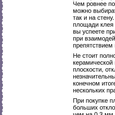
Чем ровнее по
можно выбират
так и на стену
площади клея 
вы успеете при
при взаимодей
препятствием 
Не стоит полн
керамической 
плоскости, отк
незначительны
конечном итог
нескольких пр
При покупке п
больших откло
чем на 0.3 мм.