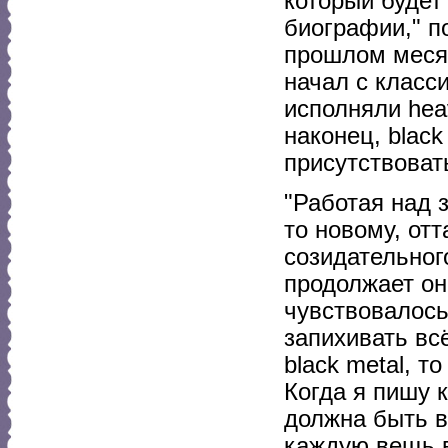
который будет
биографии," 
прошлом месяце
начал с класси
исполняли heav
наконец, blac
присутствовать
"Работая над 
то новому, от
созидательног
продолжает он
чувствовалось
запихивать всё
black metal, т
Когда я пишу к
должна быть в
каждую вещь в