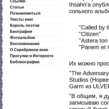
Ссылки
Ihsahn'а опуб
Статьи
сольного альб
Познакомиться
Тексты книг
Король поэтов
"Called by t
Биография
"Citizen"
Фотоальбом
"Astera ton
Воспоминания
"Panem et 
О Серебряном веке
Прогулки в Интернете
Библиография
Их можно прос
"The Adversary
Studios (Норве
Garm из ULVE
"В общем, я д
записываю сол