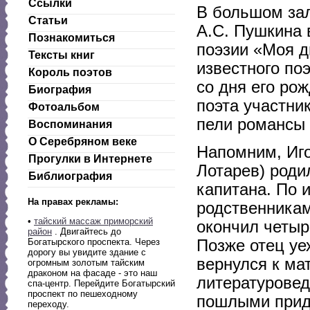
Ссылки
В большом за
Статьи
А.С. Пушкина 
Познакомиться
поэзии «Моя д
Тексты книг
известного по
Король поэтов
со дня его ро
Биография
поэта участник
Фотоальбом
пели романсы 
Воспоминания
О Серебряном веке
Напомним, Иг
Прогулки в Интернете
Лотарев) роди
Библиография
капитана. По 
На правах рекламы:
родственникам
•
тайский массаж приморский
окончил четыр
район
. Двигайтесь до
Позже отец уех
Богатырского проспекта. Через
дорогу вы увидите здание с
вернулся к мат
огромным золотым тайским
драконом на фасаде - это наш
литературовед
спа-центр. Перейдите Богатырский
проспект по пешеходному
пошлыми приду
переходу.