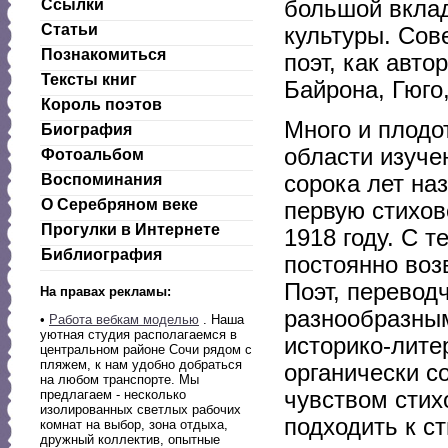
Ссылки
большой вклад
Статьи
культуры. Сов
Познакомиться
поэт, как авт
Тексты книг
Байрона, Гюго
Король поэтов
Много и плодо
Биография
области изуче
Фотоальбом
Воспоминания
сорока лет наз
О Серебряном веке
первую стихов
Прогулки в Интернете
1918 году. С 
Библиография
постоянно воз
Поэт, перевод
На правах рекламы:
разнообразны
•
Работа вебкам моделью
. Наша
уютная студия располагаемся в
историко-лите
центральном районе Сочи рядом с
пляжем, к нам удобно добраться
органически с
на любом транспорте. Мы
предлагаем - несколько
чувством стих
изолированных светлых рабочих
подходить к ст
комнат на выбор, зона отдыха,
дружный коллектив, опытные