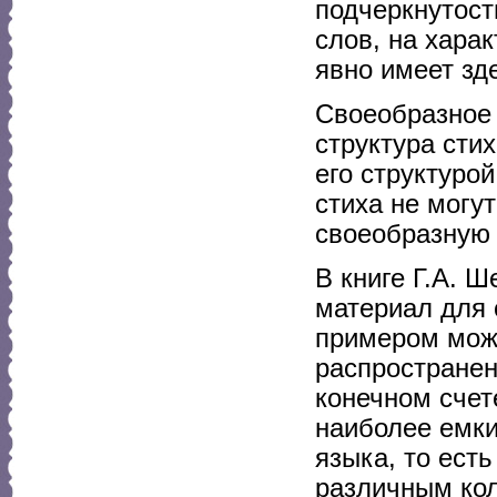
подчеркнутост
слов, на хара
явно имеет зд
Своеобразное 
структура сти
его структуро
стиха не могу
своеобразную 
В книге Г.А. 
материал для 
примером мож
распространен
конечном счет
наиболее емки
языка, то ест
различным кол