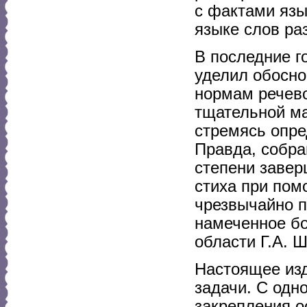
с фактами язы
языке слов ра
В последние г
уделил обосно
нормам речево
тщательной ма
стремясь опред
Правда, собра
степени завер
стиха при пом
чрезвычайно п
намеченное бо
области Г.А. 
Настоящее изд
задачи. С одн
закрепления о