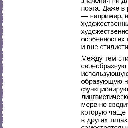
значения ни д
поэта. Даже в
— например, в
художественны
художественно
особенностях 
и вне стилист
Между тем сти
своеобразную 
использующую
образующую но
функционирующ
лингвистическ
мере не своди
которую чаще 
в других типах
самостоятельн