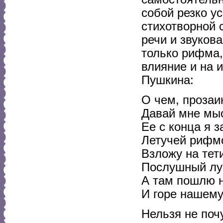
собой резко у
стихотворной 
речи и звуков
только рифма, 
влияние и на и
Пушкина:
О чем, прозаи
Давай мне мыс
Ее с конца я з
Летучей рифм
Взложу на тети
Послушный лук
А там пошлю 
И горе нашему
Нельзя не почу