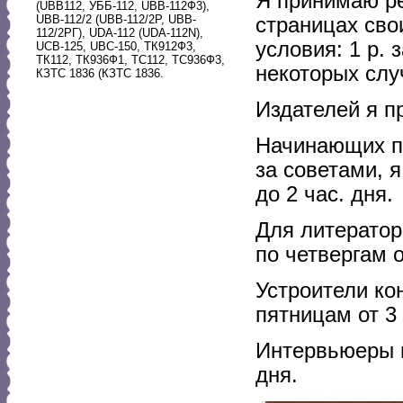
Я принимаю р
(UBB112, УББ-112, UBB-112Ф3),
UBB-112/2 (UBB-112/2Р, UBB-
страницах свои
112/2РГ), UDA-112 (UDA-112N),
условия: 1 р. 
UCB-125, UBC-150, ТК912Ф3,
ТК112, ТК936Ф1, ТС112, ТС936Ф3,
некоторых случ
КЗТС 1836 (КЗТС 1836.
Издателей я п
Начинающих по
за советами, 
до 2 час. дня.
Для литератор
по четвергам о
Устроители ко
пятницам от 3 
Интервьюеры м
дня.