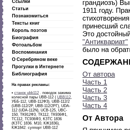
Ссылки
грандиозъ) Вы
Статьи
1911 году. Пра
Познакомиться
стихотворения
Тексты книг
принесший сла
Король поэтов
Это достойный
Биография
"Антиквариат"
Фотоальбом
было на обрат
Воспоминания
О Серебряном веке
СОДЕРЖАН
Прогулки в Интернете
От автора
Библиография
Часть 1
На правах рекламы:
Часть 2
•
станок ubb112
. поводок зажима
Часть 3
колесной пары UBB-112 (
UBB112
,
УББ-112, UBB-112Ф3), UBB-112/2
Часть 4
(UBB-112/2Р, UBB-112/2РГ), UDA-
112 (UDA-112N), UCB-125, UBC-
150, ТК912Ф3, ТК112, ТК936Ф1,
От Автора
ТС112, ТС936Ф3, КЗТС 1836
(КЗТС 1836. М10, КЖ1836),
КЖ1842. суппорт UBB-112