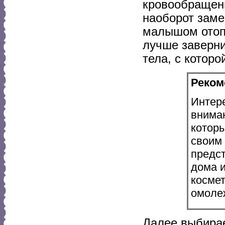
кровообращени
наоборот заме
малышом отопи
лучше заверни
тела, с котор
Реком
Интер
внима
которы
своим 
предс
дома 
космет
омолеж
Далее выбирае