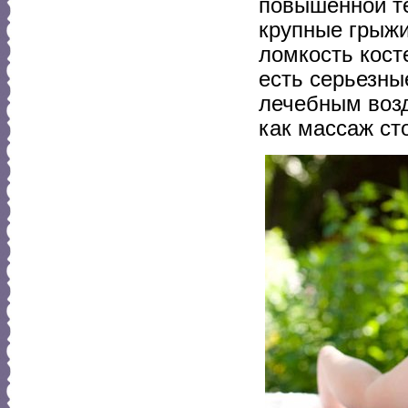
повышенной те
крупные грыжи
ломкость кост
есть серьезны
лечебным возд
как массаж ст