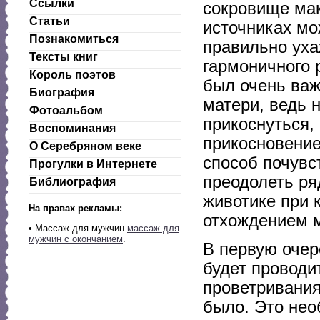
Ссылки
сокровище ма
Статьи
источниках мо
Познакомиться
правильно уха
Тексты книг
гармоничного 
Король поэтов
был очень ва
Биография
матери, ведь 
Фотоальбом
прикоснуться,
Воспоминания
прикосновени
О Серебряном веке
способ почувс
Прогулки в Интернете
преодолеть ря
Библиография
животике при 
На правах рекламы:
отхождением м
•
Массаж для мужчин
массаж для
мужчин с окончанием
.
В первую очер
будет проводи
проветривания
было. Это нео