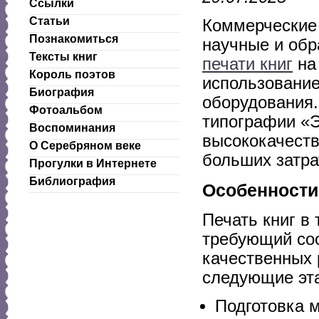
Ссылки
Статьи
Коммерческие 
Познакомиться
научные и обр
Тексты книг
печати книг
на 
Король поэтов
использование
Биография
оборудования.
Фотоальбом
типографии «Э
Воспоминания
высококачеств
О Серебряном веке
больших затра
Прогулки в Интернете
Библиография
Особенности 
Печать книг в
требующий соо
качественных 
следующие эт
Подготовка м