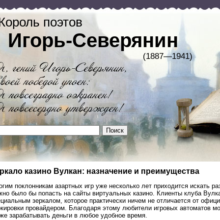
Король поэтов
Игорь-Северянин
(1887—1941)
ркало казино Вулкан: назначение и преимущества
огим поклонникам азартных игр уже несколько лет приходится искать р
жно было бы попасть на сайты виртуальных казино. Клиенты клуба Вулк
циальным зеркалом, которое практически ничем не отличается от офици
окировки провайдером. Благодаря этому любители игровых автоматов мог
же зарабатывать деньги в любое удобное время.