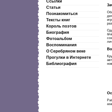
Ссылки
За
Статьи
Обх
Познакомиться
дея
иг
Тексты книг
раз
Король поэтов
Од
Биография
бл
сох
Фотоальбом
лич
Воспоминания
Во
О Серебряном веке
Кр
Прогулки в Интернете
авт
Библиография
нов
Ос
Ра
аз