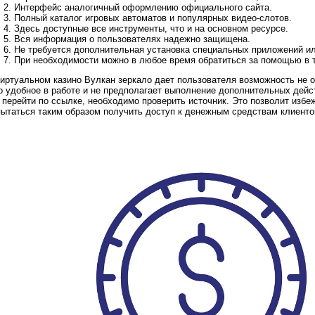
Интерфейс аналогичный оформлению официального сайта.
Полный каталог игровых автоматов и популярных видео-слотов.
Здесь доступные все инструменты, что и на основном ресурсе.
Вся информация о пользователях надежно защищена.
Не требуется дополнительная установка специальных приложений и
При необходимости можно в любое время обратиться за помощью в 
виртуальном казино Вулкан зеркало дает пользователя возможность не 
о удобное в работе и не предполагает выполнение дополнительных дейст
 перейти по ссылке, необходимо проверить источник. Это позволит избе
ытаться таким образом получить доступ к денежным средствам клиентов