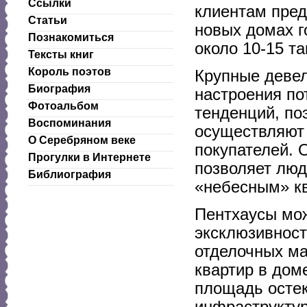
Ссылки
клиентам пре
Статьи
новых домах г
Познакомиться
около 10-15 т
Тексты книг
Король поэтов
Крупные девел
Биография
настроения по
Фотоальбом
тенденций, по
Воспоминания
осуществляют 
О Серебряном веке
покупателей. 
Прогулки в Интернете
позволяет люд
Библиография
«небесным» к
Пентхаусы мо
эксклюзивност
отделочных ма
квартир в дом
площадь остек
инфраструктур