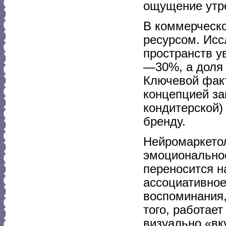
ощущение утр
В коммерческо
ресурсом. Исс
пространств у
—30%, а доля 
Ключевой факт
концепцией за
кондитерской)
бренду.
Нейромаркетол
эмоциональное
переносится н
ассоциативное
воспоминания,
того, работае
визуально «вк