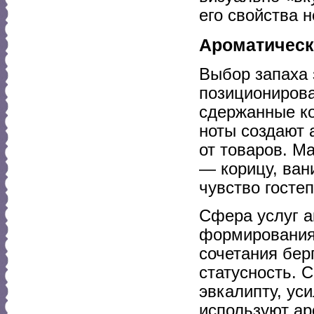
его свойства 
Ароматическ
Выбор запаха 
позиционирова
сдержанные ко
ноты создают 
от товаров. М
— корицу, ван
чувство госте
Сфера услуг а
формирования
сочетания бер
статусность. 
эвкалипту, ус
используют ар