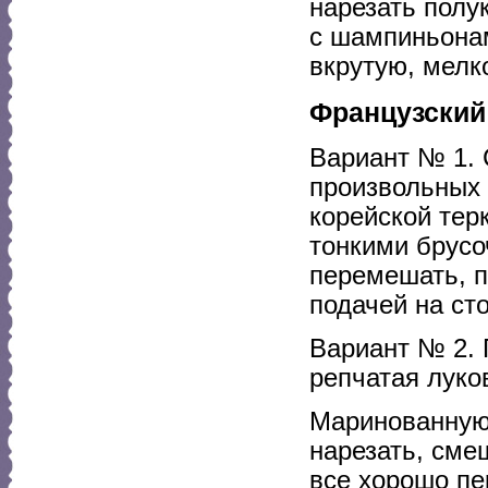
нарезать полу
с шампиньонам
вкрутую, мелк
Французский
Вариант № 1. 
произвольных 
корейской тер
тонкими брусо
перемешать, п
подачей на сто
Вариант № 2. П
репчатая луко
Маринованную 
нарезать, сме
все хорошо п