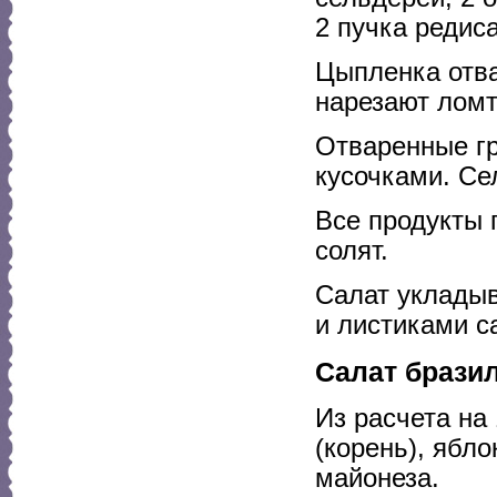
2 пучка редиса
Цыпленка отва
нарезают лом
Отваренные г
кусочками. Се
Все продукты 
солят.
Салат укладыв
и листиками с
Салат брази
Из расчета на
(корень), ябло
майонеза.