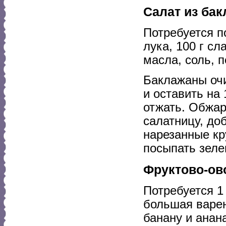
Салат из ба
Потребуется п
лука, 100 г сл
масла, соль, п
Баклажаны очи
и оставить на 
отжать. Обжар
салатницу, до
нарезанные кр
посыпать зеле
Фруктово-ов
Потребуется 1
большая варен
банану и анана