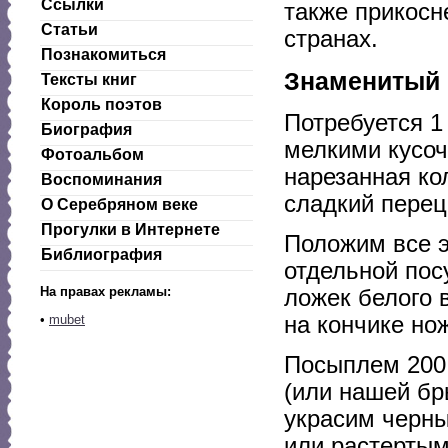
Ссылки
также прикосн
Статьи
странах.
Познакомиться
Знаменитый 
Тексты книг
Король поэтов
Потребуется 1
Биография
мелкими кусоч
Фотоальбом
нарезанная ко
Воспоминания
сладкий перец
О Серебряном веке
Прогулки в Интернете
Положим все э
Библиография
отдельной посу
На правах рекламы:
ложек белого в
на кончике но
•
mubet
Посыплем 200 
(или нашей бр
украсим черны
или растертым