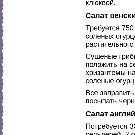
клюквой.
Салат венск
Требуется 750 
соленых огурцо
растительного
Сушеные грибы
положить на с
хризантемы на
соленые огурц
Все заправить
посыпать чер
Салат англи
Потребуется 3
сельдерей, 2 о