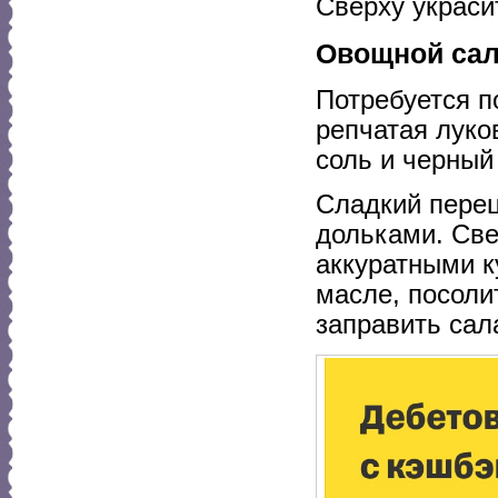
Сверху украси
Овощной сала
Потребуется по
репчатая луко
соль и черный
Сладкий перец
дольками. Св
аккуратными к
масле, посоли
заправить сал