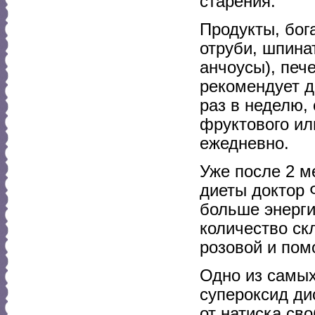
старения.
Продукты, бог
отруби, шпина
анчоусы), печ
рекомендует д
раз в неделю,
фруктового ил
ежедневно.
Уже после 2 м
диеты доктор 
больше энерги
количество ск
розовой и пом
Одно из самых
супероксид ди
от натиска св