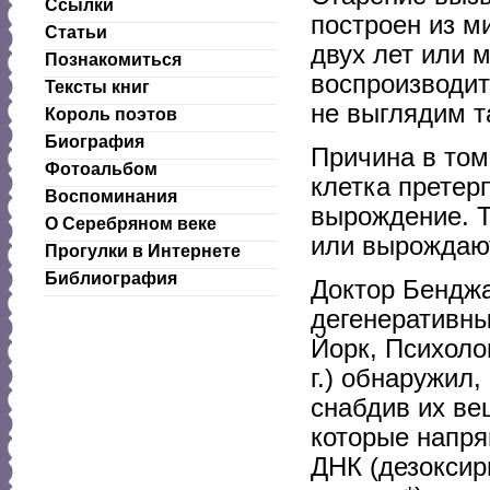
Ссылки
построен из м
Статьи
двух лет или 
Познакомиться
воспроизводит
Тексты книг
не выглядим т
Король поэтов
Биография
Причина в том
Фотоальбом
клетка претер
Воспоминания
вырождение. Т
О Серебряном веке
или вырождают
Прогулки в Интернете
Библиография
Доктор Бенджа
дегенеративны
Йорк, Психоло
г.) обнаружил
снабдив их ве
которые напря
ДНК (дезоксир