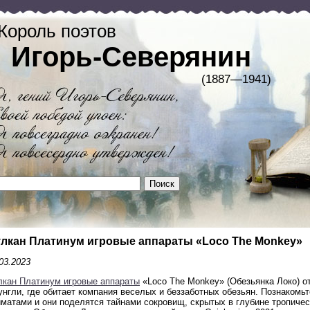
Король поэтов
Игорь-Северянин
(1887—1941)
лкан Платинум игровые аппараты «Loco The Monkey»
03.2023
лкан Платинум игровые аппараты
«Loco The Monkey» (Обезьянка Локо) о
унгли, где обитает компания веселых и беззаботных обезьян. Познаком
матами и они поделятся тайнами сокровищ, скрытых в глубине тропичес