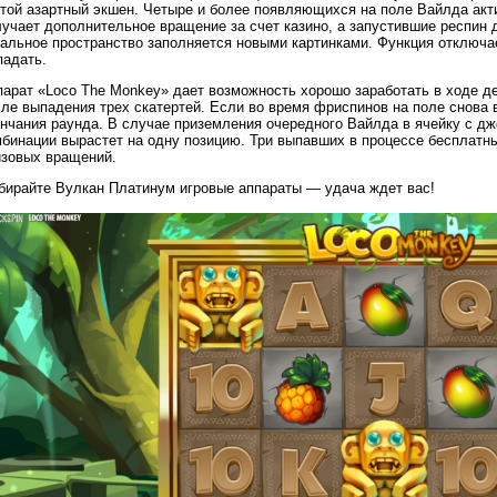
той азартный экшен. Четыре и более появляющихся на поле Вайлда акти
лучает дополнительное вращение за счет казино, а запустившие респин
тальное пространство заполняется новыми картинками. Функция отключа
падать.
парат «Loco The Monkey» дает возможность хорошо заработать в ходе д
ле выпадения трех скатертей. Если во время фриспинов на поле снова 
ончания раунда. В случае приземления очередного Вайлда в ячейку с д
бинации вырастет на одну позицию. Три выпавших в процессе бесплатны
изовых вращений.
бирайте Вулкан Платинум игровые аппараты — удача ждет вас!