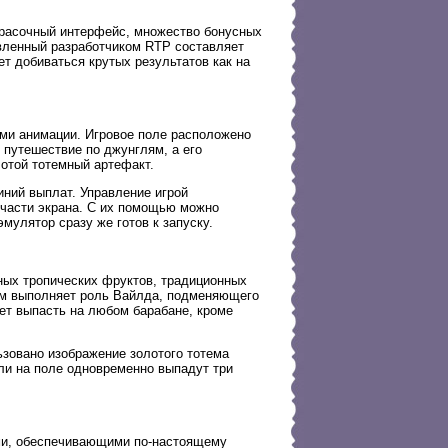
красочный интерфейс, множество бонусных
явленный разработчиком RTP составляет
т добиваться крутых результатов как на
ми анимации. Игровое поле расположено
 путешествие по джунглям, а его
лотой тотемный артефакт.
иний выплат. Управление игрой
части экрана. С их помощью можно
мулятор сразу же готов к запуску.
ных тропических фруктов, традиционных
том выполняет роль Вайлда, подменяющего
ет выпасть на любом барабане, кроме
ьзовано изображение золотого тотема
сли на поле одновременно выпадут три
ми, обеспечивающими по-настоящему