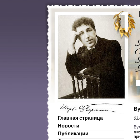
Ву
Главная страница
03.
Новости
Ву
дж
Публикации
при