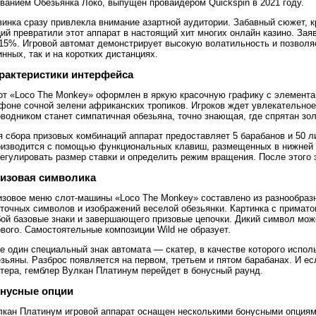
ванием Обезьянка Локо, выпущен провайдером Quickspin в 2021 году.
винка сразу привлекла внимание азартной аудитории. Забавный сюжет, 
ий превратили этот аппарат в настоящий хит многих онлайн казино. За
15%. Игровой автомат демонстрирует высокую волатильность и позволяе
нных, так и на коротких дистанциях.
рактеристики интерфейса
от «Loco The Monkey» оформлен в яркую красочную графику с элемента
фоне сочной зелени африканских тропиков. Игроков ждет увлекательное
водником станет симпатичная обезьяна, точно знающая, где спрятан зо
 сбора призовых комбинаций аппарат предоставляет 5 барабанов и 50 л
оизводится с помощью функциональных клавиш, размещенных в нижней 
егулировать размер ставки и определить режим вращения. После этого э
изовая символика
изовое меню слот-машины «Loco The Monkey» составлено из разнообраз
рточных символов и изображений веселой обезьянки. Картинка с прима
бой базовые знаки и завершающего призовые цепочки. Дикий символ мож
вого. Самостоятельные композиции Wild не образует.
 один специальный знак автомата — скатер, в качестве которого испол
зьяны. Разброс появляется на первом, третьем и пятом барабанах. И е
тера, гемблер Вулкан Платинум перейдет в бонусный раунд.
нусные опции
лкан Платинум игровой аппарат оснащен несколькими бонусными опция