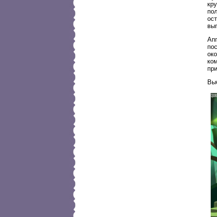
кру
по
ос
вы
Ап
пос
ок
ком
пр
Вы