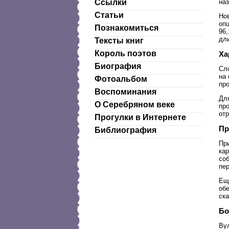
наз
Ссылки
Статьи
Но
опц
Познакомиться
96,
дли
Тексты книг
Король поэтов
Ха
Биография
Сл
на 
Фотоальбом
про
Воспоминания
Для
О Серебряном веке
пр
отр
Прогулки в Интернете
Пр
Библиография
Пр
ка
со
пер
Еще
обе
ска
Бо
Ву