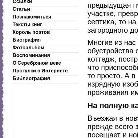
Ссылки
предыдущая п
Статьи
участке, прев
Познакомиться
септика, то на
Тексты книг
загородного д
Король поэтов
Биография
Многие из нас
Фотоальбом
обустройства 
Воспоминания
коттедж, пост
О Серебряном веке
что приспособ
Прогулки в Интернете
то просто. А 
Библиография
изрядную изоб
проживания и
На полную к
Въезжая в нов
прежде всего 
посещает и но