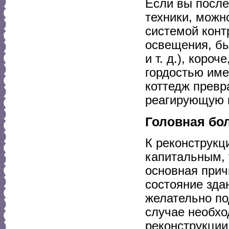
Если вы после
техники, можн
системой конт
освещения, бы
и т. д.), коро
гордостью име
коттедж превр
реагирующую 
Головная бо
К реконструкц
капитальным, 
основная прич
состояние зда
желательно по
случае необхо
реконструкции