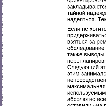
ориентировочн
закладываются
тайной надежде
надеяться. Те
Если не хотит
придерживатьс
взяться за ре
обследование 
также выводы 
перепланировк
Следующий эт
этим занималс
непосредствен
максимальная 
используемым
абсолютно все
оставили «на 