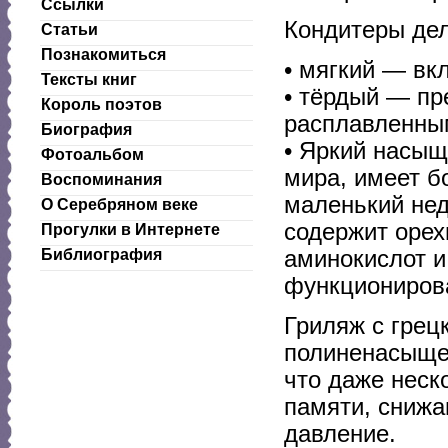
Ссылки
Кондитеры дел
Статьи
Познакомиться
• мягкий — вк
Тексты книг
• тёрдый — пр
Король поэтов
расплавленны
Биография
• Яркий насы
Фотоальбом
мира, имеет б
Воспоминания
маленький нед
О Серебряном веке
содержит орех
Прогулки в Интернете
аминокислот и
Библиография
функциониров
Гриляж с грец
полиненасыщен
что даже неск
памяти, снижа
давление.