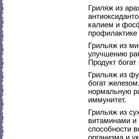
Гриляж из ара
антиоксиданто
калием и фосф
профилактике 
Грильяж из ми
улучшению раб
Продукт богат
Грильяж из фу
богат железом
нормальную ра
иммунитет.
Грильяж из су
витаминами и 
способности в
организма и у