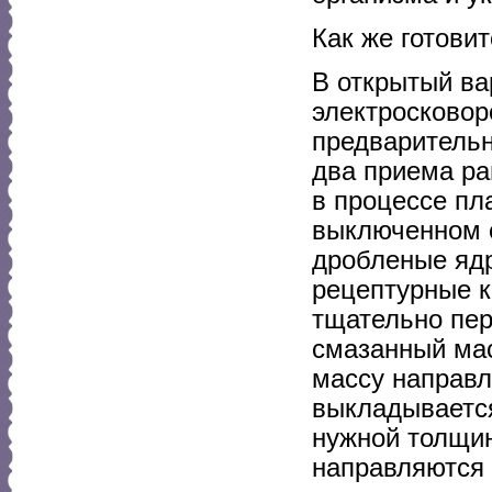
Как же готови
В открытый ва
электросковор
предварительн
два приема ра
в процессе пл
выключенном о
дробленые ядр
рецептурные к
тщательно пер
смазанный мас
массу направ
выкладывается
нужной толщин
направляются 