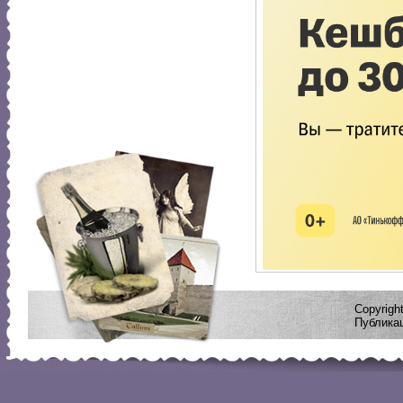
Copyrig
Публикац