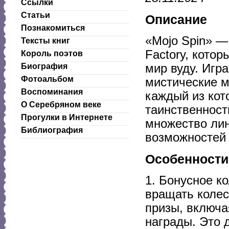
Ссылки
Статьи
Описание
Познакомиться
«Mojo Spin» —
Тексты книг
Factory, котор
Король поэтов
мир вуду. Игр
Биография
Фотоальбом
мистические м
Воспоминания
каждый из кот
О Серебряном веке
таинственност
Прогулки в Интернете
множество лин
Библиография
возможностей 
Особенности
1. Бонусное к
вращать колес
призы, включа
награды. Это 