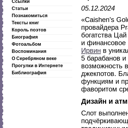
Ссылки
05.12.2024
Статьи
Познакомиться
«Caishen’s Go
Тексты книг
провайдера Pr
Король поэтов
богатства Цай
Биография
и финансовое 
Фотоальбом
Ирвин
в уника
Воспоминания
5 барабанов и
О Серебряном веке
возможность в
Прогулки в Интернете
джекпотов. Б
Библиография
функциям и пр
фаворитом сре
Дизайн и ат
Слот выполнен
подчёркивающи