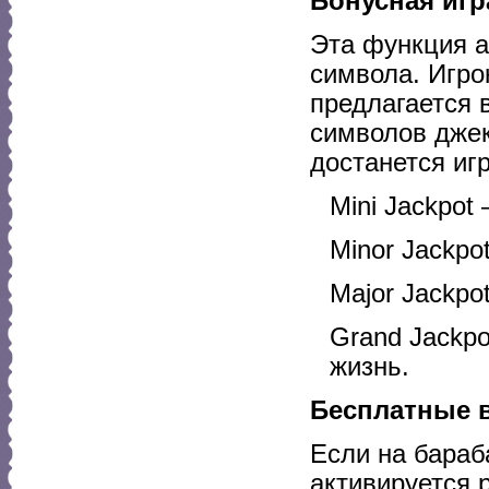
Бонусная игр
Эта функция а
символа. Игро
предлагается 
символов джек
достанется иг
Mini Jackpot
Minor Jackpo
Major Jackp
Grand Jackp
жизнь.
Бесплатные 
Если на бараб
активируется 