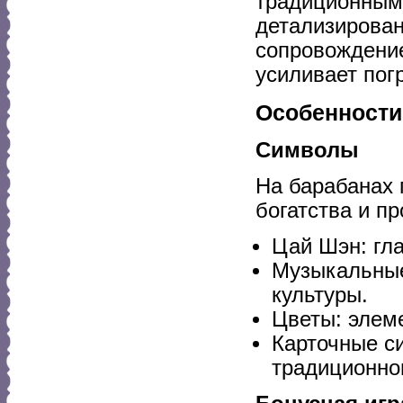
традиционным
детализирова
сопровождение
усиливает пог
Особенности
Символы
На барабанах 
богатства и п
Цай Шэн: гла
Музыкальные
культуры.
Цветы: элем
Карточные си
традиционно