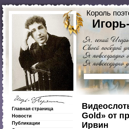
Король поэт
Игорь
Видеослоты
Главная страница
Gold» от п
Новости
Ирвин
Публикации