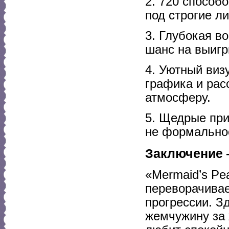
2. 720 способ
под строгие ли
3. Глубокая в
шанс на выигр
4. Уютный виз
графика и рас
атмосферу.
5. Щедрые при
не формальнос
Заключение 
«Mermaid’s Pea
переворачивае
прогрессии. З
жемчужину за 