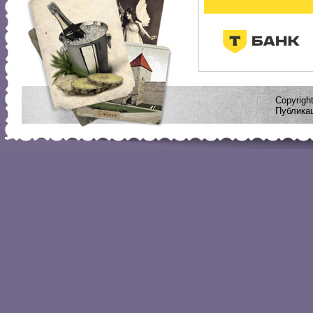
Copyrig
Публикац