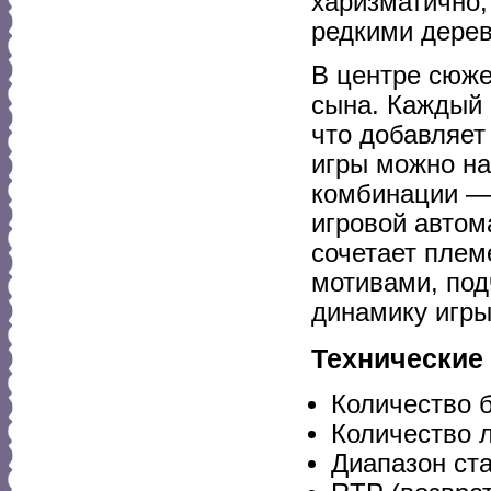
харизматично,
редкими дерев
В центре сюже
сына. Каждый 
что добавляет
игры можно на
комбинации — 
игровой авто
сочетает пле
мотивами, под
динамику игры
Технические
Количество б
Количество 
Диапазон ста