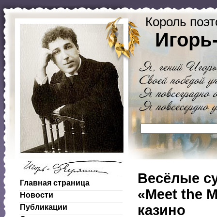
Король поэт
Игорь
Весёлые су
Главная страница
«Meet the 
Новости
казино
Публикации