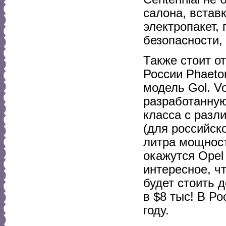
салона, встав
электропакет,
безопасности,
Также стоит о
России Phaeto
модель Gol. V
разработанну
класса с разл
(для российск
литра мощност
окажутся Opel 
интересное, ч
будет стоить 
в $8 тыс! В Р
году.