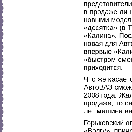
представители
в продаже лиш
новыми модел
«десятка» (в 
«Калина». Пос
новая для Авт
впервые «Кали
«быстром смен
приходится.
Что же касает
АвтоВАЗ сможе
2008 года. Жа
продаже, то о
лет машина вн
Горьковский а
«Волгу», прич