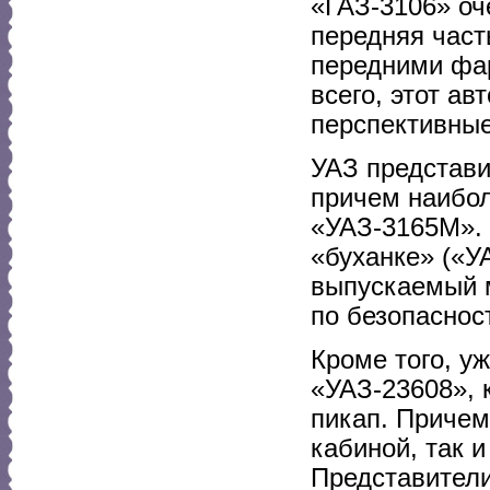
«ГАЗ-3106» оч
передняя част
передними фа
всего, этот ав
перспективные
УАЗ представи
причем наибо
«УАЗ-3165М». 
«буханке» («У
выпускаемый м
по безопаснос
Кроме того, у
«УАЗ-23608», 
пикап. Причем
кабиной, так и
Представители