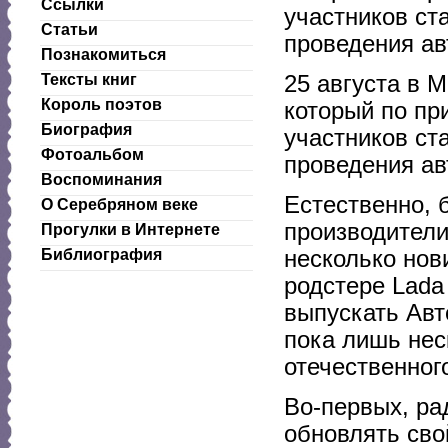
Ссылки
участников ст
Статьи
проведения ав
Познакомиться
25 августа в 
Тексты книг
Король поэтов
который по пр
Биография
участников ст
Фотоальбом
проведения ав
Воспоминания
Естественно, 
О Серебряном веке
производители
Прогулки в Интернете
несколько нов
Библиография
родстере Lada 
выпускать Авт
пока лишь нес
отечественног
Во-первых, рад
обновлять сво