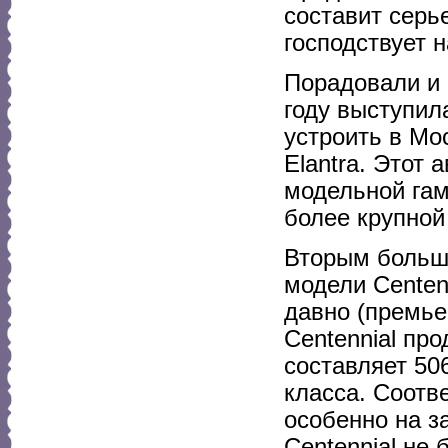
составит серь
господствует 
Порадовали и 
году выступил
устроить в Мо
Elantra. Этот
модельной гам
более крупной
Вторым больш
модели Centen
давно (премьер
Centennial про
составляет 50
класса. Соотве
особенно на з
Centennial не