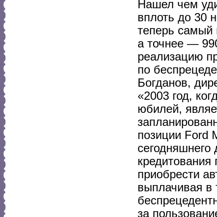
Нашел чем уди
вплоть до 30 
теперь самый 
а точнее — 99
реализацию пр
по беспрецеде
Богданов, дир
«2003 год, ко
юбилей, являе
запланированн
позиции Ford 
сегодняшнего 
кредитования 
приобрести ав
выплачивая в 
беспрецедентн
за пользовани