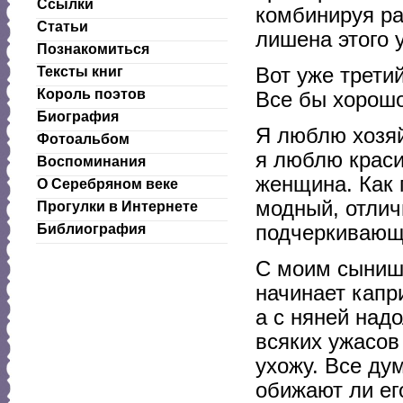
Ссылки
комбинируя ра
Статьи
лишена этого 
Познакомиться
Вот уже трети
Тексты книг
Король поэтов
Все бы хорошо
Биография
Я люблю хозяй
Фотоальбом
я люблю краси
Воспоминания
женщина. Как 
О Серебряном веке
модный, отлич
Прогулки в Интернете
подчеркивающ
Библиография
С моим сынишк
начинает капри
а с няней над
всяких ужасов 
ухожу. Все ду
обижают ли ег