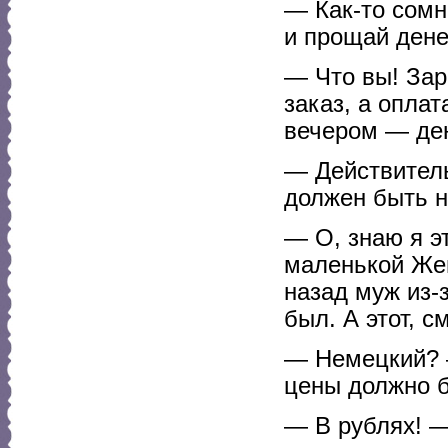
— Как-то сомн
и прощай ден
— Что вы! Зар
заказ, а оплат
вечером — ден
— Действитель
должен быть н
— О, знаю я э
маленькой Жен
назад муж из-
был. А этот, с
— Немецкий? 
цены должно б
— В рублях! —