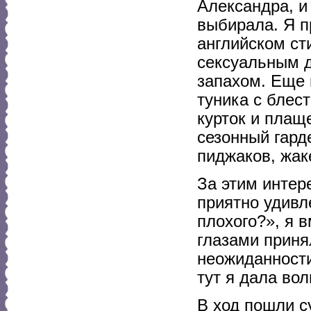
Александра, и
выбирала. Я п
английском ст
сексуальным д
запахом. Еще
туника с блест
курток и плащ
сезонный гард
пиджаков, жак
За этим интер
приятно удивл
плохого?», я 
глазами приня
неожиданности
тут я дала во
В ход пошли с