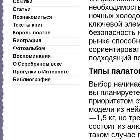
Ссылки
необходимость
Статьи
ночных холодо
Познакомиться
ключевой элем
Тексты книг
безопасность 
Король поэтов
рынке способн
Биография
сориентироват
Фотоальбом
Воспоминания
подходящий по
О Серебряном веке
Типы палато
Прогулки в Интернете
Библиография
Выбор начинае
вы планируете
приоритетом с
модели из ней
—1,5 кг, но т
состоит из ал
таком случае 