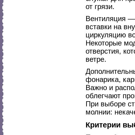
от грязи.
Вентиляция — 
вставки на вн
циркуляцию во
Некоторые мо
отверстия, ко
ветре.
Дополнительн
фонарика, кар
Важно и расп
облегчают про
При выборе ст
молнии: некач
Критерии выб