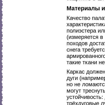
Материалы и 
Качество пала
характеристик
полиэстера ил
(измеряется в
походов доста
снега требует
армированного
такие ткани н
Каркас должен
дуги (наприме
но не ломаютс
могут треснут
устойчивость:
трёхдуговые л