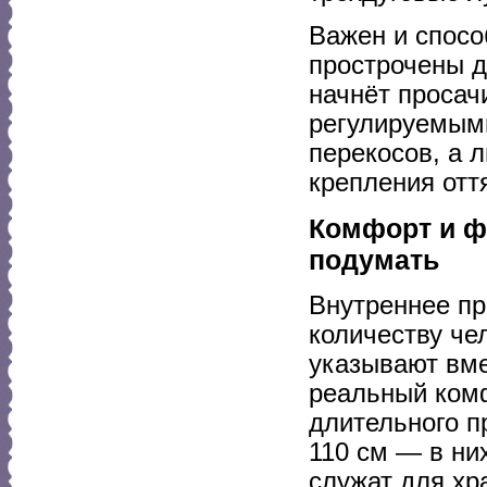
Важен и спос
прострочены д
начнёт просач
регулируемыми
перекосов, а 
крепления отт
Комфорт и ф
подумать
Внутреннее пр
количеству че
указывают вме
реальный комф
длительного п
110 см — в ни
служат для хр