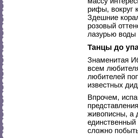
массу интерес
рифы, вокруг 
Здешние кора
розовый оттен
лазурью воды 
Танцы до уп
Знаменитая Иб
всем любителя
любителей поп
известных дид
Впрочем, испа
представления
живописны, а 
единственный н
сложно побыть