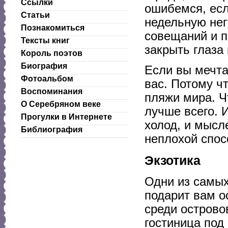
Ссылки
ошибемся, есл
Статьи
недельную нег
Познакомиться
совещаний и п
Тексты книг
закрыть глаза
Король поэтов
Биография
Если вы мечта
Фотоальбом
вас. Потому ч
Воспоминания
пляжи мира. Ч
О Серебряном веке
лучше всего. И
Прогулки в Интернете
холод, и мысл
Библиография
неплохой спос
Экзотика
Одни из самых
подарит вам о
среди острово
гостиница под 