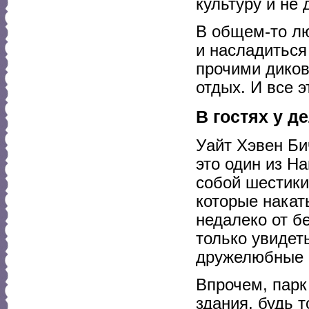
культуру и не 
В общем-то л
и насладиться
прочими диков
отдых. И все 
В гостях у 
Уайт Хэвен Би
это один из Н
собой шестики
которые накат
недалеко от б
только увидет
дружелюбные в
Впрочем, парк 
здания, будь 