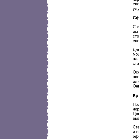
св
улу
Сф
Св
ис
ст
сп
Дл
мощ
пл
ст
Ос
цв
ил
Он
Кр
Пр
но
Цв
вы
Ст
и 
эфф