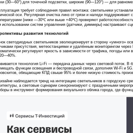
ки (30—60°) для точечной подсветки, широкие (90—120°) — для равноме
сплуатация требует соблюдения правил монтажа: светильники устанавли
ической оси. Регулярная очистка линз от грязи и наледи поддерживает 
мпературами (ниже —30℃ или выше +40℃) проверяют работоспособность 
и использовании систем управления (датчики, диммеры) настраивают сц
рспективы развития технологий
нок светодиодных светильников эволюционирует в сторону «умного» ос
тчиками присутствия, метеостанциями и удалённым мониторингом через 
оматически регулируют яркость в зависимости от трафика, погоды или 
 20—40%.
вивается технология Li-Fi — передача данных через световой поток. В
вмещать функции освещения и беспроводной связи, дополняя Wi-Fi и 5G
ровскитов, обещающие КПД свыше 95% и более низкую стоимость произ
дизайне наблюдается тренд на интеграцию светильников в городскую ср
хитектуры, а световые сценарии синхронизируют с праздничными меропр
боры в инструмент формирования визуального облика города, где функц