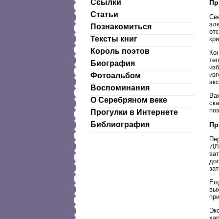
Ссылки
Пр
Статьи
Св
эле
Познакомиться
отс
Тексты книг
кр
Король поэтов
Ко
те
Биография
из
из
Фотоальбом
экс
Воспоминания
Ва
О Серебряном веке
ск
поз
Прогулки в Интернете
Библиография
Пр
Пе
70
ват
дос
зат
Ещ
вых
пр
Эко
ха