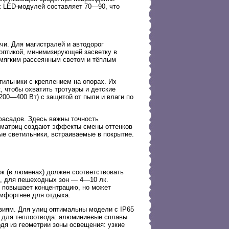
х LED-модулей составляет 70—90, что
и. Для магистралей и автодорог
оптикой, минимизирующей засветку в
 мягким рассеянным светом и тёплым
ильники с креплением на опорах. Их
, чтобы охватить тротуары и детские
0—400 Вт) с защитой от пыли и влаги по
фасадов. Здесь важны точность
-матриц создают эффекты смены оттенков
ые светильники, встраиваемые в покрытие.
ок (в люменах) должен соответствовать
к, для пешеходных зон — 4—10 лк.
) повышает концентрацию, но может
омфортнее для отдыха.
твиям. Для улиц оптимальны модели с IP65
н для теплоотвода: алюминиевые сплавы
дя из геометрии зоны освещения: узкие