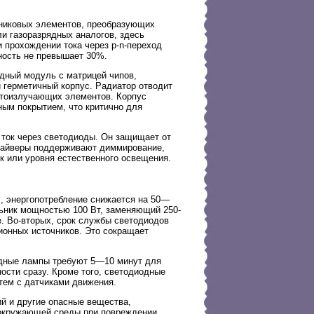
никовых элементов, преобразующих
ли газоразрядных аналогов, здесь
и прохождении тока через p-n-переход
ность не превышает 30%.
дный модуль с матрицей чипов,
 герметичный корпус. Радиатор отводит
етоизлучающих элементов. Корпус
ным покрытием, что критично для
ток через светодиоды. Он защищает от
драйверы поддерживают диммирование,
ок или уровня естественного освещения.
, энергопотребление снижается на 50—
ьник мощностью 100 Вт, заменяющий 250-
е. Во-вторых, срок службы светодиодов
ионных источников. Это сокращает
ядные лампы требуют 5—10 минут для
ости сразу. Кроме того, светодиодные
тем с датчиками движения.
ий и другие опасные вещества,
я окружающей среды при повреждении