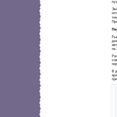
пуч
Эк
опт
те
Пр
Пе
Ры
да
авт
на
Раз
со
пе
В 
ар
при