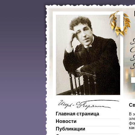
Св
Главная страница
В 
эл
Новости
фо
ка
Публикации