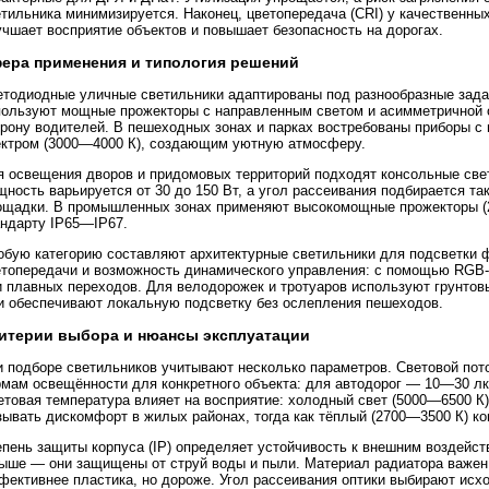
етильника минимизируется. Наконец, цветопередача (CRI) у качественны
чшает восприятие объектов и повышает безопасность на дорогах.
ера применения и типология решений
етодиодные уличные светильники адаптированы под разнообразные задач
пользуют мощные прожекторы с направленным светом и асимметричной 
орону водителей. В пешеходных зонах и парках востребованы приборы с
ектром (3000—4000 К), создающим уютную атмосферу.
я освещения дворов и придомовых территорий подходят консольные свет
ность варьируется от 30 до 150 Вт, а угол рассеивания подбирается так
ощадки. В промышленных зонах применяют высокомощные прожекторы (20
андарту IP65—IP67.
обую категорию составляют архитектурные светильники для подсветки 
етопередачи и возможность динамического управления: с помощью RGB
и плавных переходов. Для велодорожек и тротуаров используют грунтов
и обеспечивают локальную подсветку без ослепления пешеходов.
итерии выбора и нюансы эксплуатации
и подборе светильников учитывают несколько параметров. Световой пот
рмам освещённости для конкретного объекта: для автодорог — 10—30 л
етовая температура влияет на восприятие: холодный свет (5000—6500 К
зывать дискомфорт в жилых районах, тогда как тёплый (2700—3500 К) к
епень защиты корпуса (IP) определяет устойчивость к внешним воздейс
выше — они защищены от струй воды и пыли. Материал радиатора важе
ективнее пластика, но дороже. Угол рассеивания оптики выбирают исхо