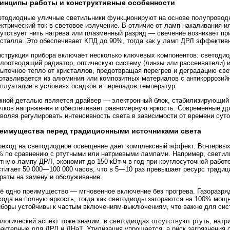
инципы работы и конструктивные особенности
етодиодные уличные светильники функционируют на основе полупровод
ктрический ток в световое излучение. В отличие от ламп накаливания и
утствует нить нагрева или плазменный разряд — свечение возникает пр
исталла. Это обеспечивает КПД до 90%, тогда как у ламп ДРЛ эффектив
нструкция прибора включает несколько ключевых компонентов: светодио
плоотводящий радиатор, оптическую систему (линзы или рассеиватели) и
быточное тепло от кристаллов, предотвращая перегрев и деградацию св
готавливается из алюминия или композитных материалов с антикоррозий
плуатации в условиях осадков и перепадов температур.
жной деталью является драйвер — электронный блок, стабилизирующий 
ачков напряжения и обеспечивает равномерную яркость. Современные 
воляя регулировать интенсивность света в зависимости от времени сут
еимущества перед традиционными источниками света
реход на светодиодное освещение даёт комплексный эффект. Во-первых
% по сравнению с ртутными или натриевыми лампами. Например, светил
тную лампу ДРЛ, экономит до 150 кВт·ч в год при круглосуточной работ
тигает 50 000—100 000 часов, что в 5—10 раз превышает ресурс традиц
раты на замену и обслуживание.
ё одно преимущество — мгновенное включение без прогрева. Газоразр
ода на полную яркость, тогда как светодиоды загораются на 100% мощн
иборы устойчивы к частым включениям-выключениям, что важно для сис
логический аспект тоже значим: в светодиодах отсутствуют ртуть, натр
рактерные для ДРЛ и ДНаТ. Утилизация упрощается, а риск загрязнени