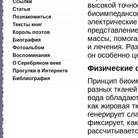
Ссылки
высокой точно
Статьи
биоимпедансо
Познакомиться
электрические
Тексты книг
представление
Король поэтов
массы, помога
Биография
и лечения. Раз
Фотоальбом
он особенно ц
Воспоминания
О Серебряном веке
Физические 
Прогулки в Интернете
Библиография
Принцип биоим
разных тканей
вода обладают
как жировая т
генерирует сл
фиксирует, как
рассчитываетс