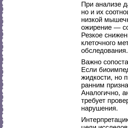
При анализе д
но и их соотн
низкой мышечн
ожирение — со
Резкое снижен
клеточного ме
обследования.
Важно сопоста
Если биоимпед
жидкости, но 
ранним призна
Аналогично, а
требует прове
нарушения.
Интерпретацию
цели исследов