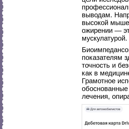
профессиональ
выводам. Нап
высокой мышеч
ожирении — эт
мускулатурой.
Биоимпедансом
показателям з
точность и бе
как в медицине
Грамотное исп
обоснованные 
лечения, опир