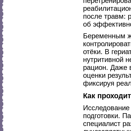
перетренирова
реабилитацион
после травм: 
об эффективно
Беременным ж
контролироват
отёки. В гери
нутритивной н
рацион. Даже 
оценки резуль
фиксируя реал
Как проходит
Исследование 
подготовки. П
специалист ра