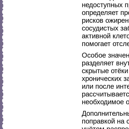
недоступных п
определяет пр
рисков ожирен
сосудистых за
активной клет
помогает отс
Особое значен
разделяет вну
скрытые отёки
хронических з
или после инт
рассчитываетс
необходимое о
Дополнительны
поправкой на 
учётом распре