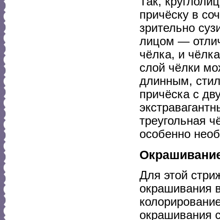
Так, круглоли
причёску в со
зрительно суз
лицом — отлич
чёлка, и чёлк
слой чёлки мо
длинным, стил
причёска с дв
экстравагантн
треугольная ч
особенно необ
Окрашивание
Для этой стри
окрашивания в
колорирование
окрашивания с