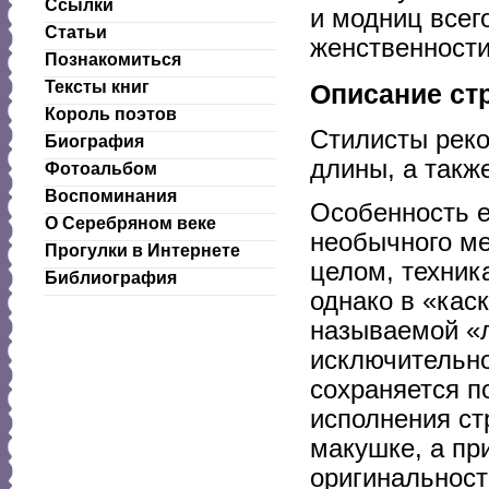
Ссылки
и модниц всег
Статьи
женственности,
Познакомиться
Тексты книг
Описание ст
Король поэтов
Стилисты реко
Биография
длины, а такж
Фотоальбом
Воспоминания
Особенность е
О Серебряном веке
необычного ме
Прогулки в Интернете
целом, техник
Библиография
однако в «каск
называемой «л
исключительно
сохраняется п
исполнения ст
макушке, а пр
оригинальност