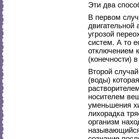
Эти два спосо
В первом случ
двигательной 
угрозой перео
систем. А то 
отключением к
(конечности) в
Второй случай
(воды) котора
растворителем
носителем вещ
уменьшения хи
лихорадка тряс
организм нахо
называющийся 
сознание посл