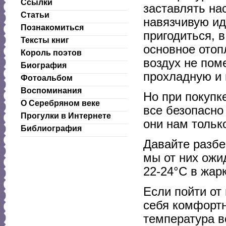
Ссылки
заставлять на
Статьи
навязчивую ид
Познакомиться
пригодиться, в
Тексты книг
основное отоп
Король поэтов
воздух не пом
Биография
прохладную и 
Фотоальбом
Воспоминания
Но при покупк
О Серебряном веке
все безопасно
Прогулки в Интернете
они нам тольк
Библиография
Давайте разбе
мы от них ожи
22-24°С в жар
Если пойти от
себя комфортн
температура в