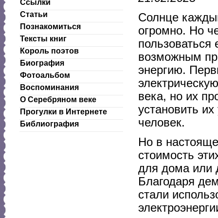
Ссылки
Статьи
Солнце каждый
Познакомиться
огромно. Но ч
Тексты книг
пользоваться 
Король поэтов
возможным пре
Биография
энергию. Перв
Фотоальбом
электрическую
Воспоминания
века, но их пр
О Серебряном веке
установить их
Прогулки в Интернете
человек.
Библиография
Но в настояще
стоимость эти
для дома или
Благодаря дем
стали использ
электроэнерги