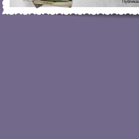
Публикац