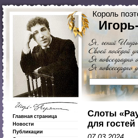
Король поэт
Игорь
Слоты «Pay
Главная страница
для гостей
Новости
Публикации
07.03.2024