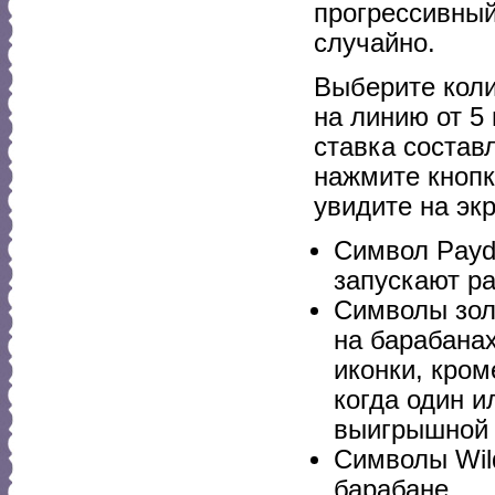
прогрессивный
случайно.
Выберите коли
на линию от 5
ставка состав
нажмите кнопк
увидите на эк
Символ Paydi
запускают р
Символы зол
на барабанах
иконки, кром
когда один и
выигрышной 
Символы Wil
барабане.