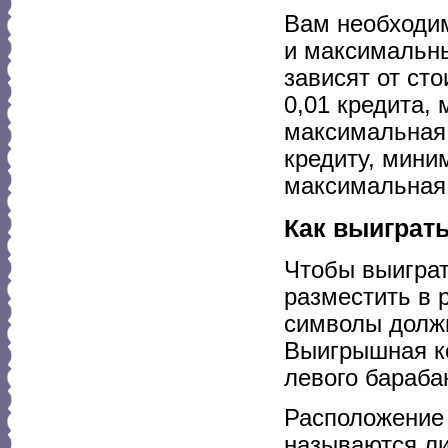
Вам необходим
и максимальны
зависят от ст
0,01 кредита,
максимальная 
кредиту, мини
максимальная
Как выиграть
Чтобы выиграт
разместить в 
символы должн
Выигрышная ко
левого бараба
Расположение 
называются ли