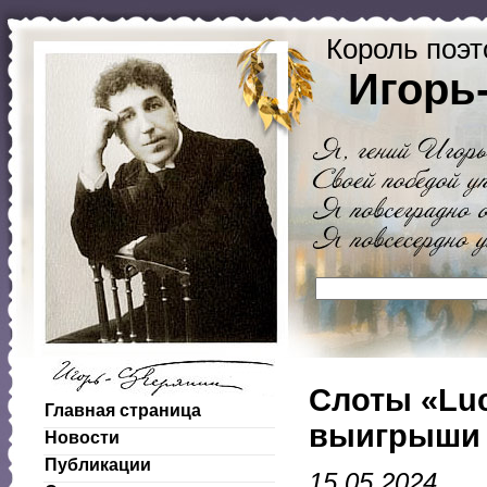
Король поэт
Игорь
Слоты «Lu
Главная страница
выигрыши 
Новости
Публикации
15.05.2024