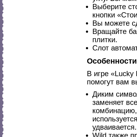
Выберите ст
кнопки «Сто
Вы можете сд
Вращайте ба
плитки.
Слот автомат
Особенности
В игре «Lucky
помогут вам в
Диким симво
заменяет вс
комбинацию, 
используется
удваивается.
Wild также п