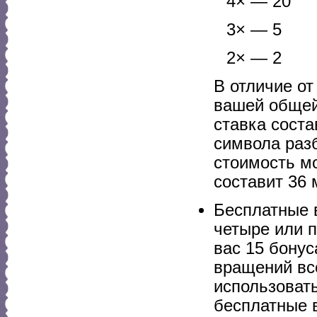
4× — 20
3× — 5
2× — 2
В отличие от
вашей общей 
ставка соста
символа разб
стоимость мо
составит 36 
Бесплатные в
четыре или п
вас 15 бону
вращений все
использовать
бесплатные 