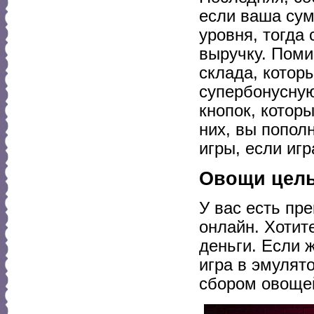
если ваша сум
уровня, тогда
выручку. Поми
склада, котор
супербонусную
кнопок, котор
них, вы попол
игры, если игр
Овощи целы
У вас есть пр
онлайн. Хотит
деньги. Если 
игра в эмулят
сбором овоще