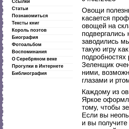
Ссылки
Статьи
Овощи полезн
Познакомиться
касается проф
Тексты книг
овощей на скл
Король поэтов
подвергались 
Биография
заводились мы
Фотоальбом
такую игру ка
Воспоминания
подробностях 
О Серебряном веке
Зеленщик очен
Прогулки в Интернете
ними, возможн
Библиография
глазами и рто
Каждому из о
Яркое оформле
тому, чтобы з
Если вы неопы
и вы получите