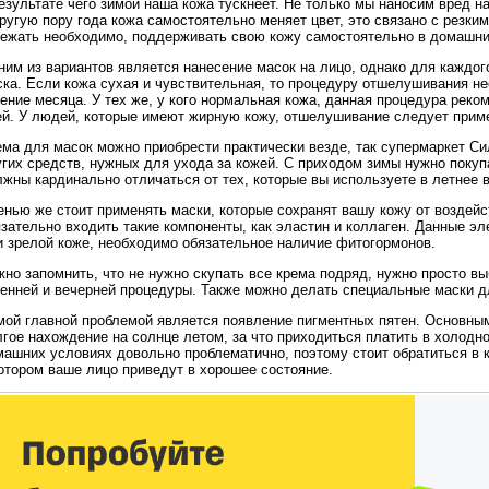
езультате чего зимой наша кожа тускнеет. Не только мы наносим вред н
ругую пору года кожа самостоятельно меняет цвет, это связано с резки
бежать необходимо, поддерживать свою кожу самостоятельно в домашни
им из вариантов является нанесение масок на лицо, однако для каждог
ка. Если кожа сухая и чувствительная, то процедуру отшелушивания не
ение месяца. У тех же, у кого нормальная кожа, данная процедура реко
ей. У людей, которые имеют жирную кожу, отшелушивание следует приме
ема для масок можно приобрести практически везде, так супермаркет С
угих средств, нужных для ухода за кожей. С приходом зимы нужно покуп
жны кардинально отличаться от тех, которые вы используете в летнее 
нью же стоит применять маски, которые сохранят вашу кожу от воздейс
язательно входить такие компоненты, как эластин и коллаген. Данные 
и зрелой коже, необходимо обязательное наличие фитогормонов.
но запомнить, что не нужно скупать все крема подряд, нужно просто в
ренней и вечерней процедуры. Также можно делать специальные маски дл
мой главной проблемой является появление пигментных пятен. Основны
гое нахождение на солнце летом, за что приходиться платить в холодн
машних условиях довольно проблематично, поэтому стоит обратиться в 
отором ваше лицо приведут в хорошее состояние.