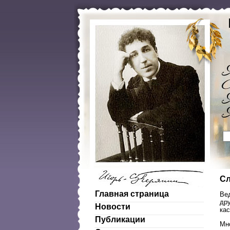
Сл
Главная страница
Вед
дру
Новости
кас
Публикации
Мн