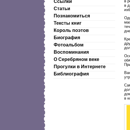
в р
Ссылки
в д
Статьи
из
Познакомиться
Одн
мас
Тексты книг
теч
Король поэтов
дн
Биография
Кр
др
Фотоальбом
дол
Воспоминания
Осе
О Серебряном веке
об
Пр
Прогулки в Интернете
Важ
Библиография
ут
Са
дол
до
в к