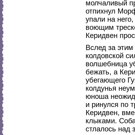
молчаливый пр
отпихнул Морф
упали на него,
воющим треско
Керидвен прос
Вслед за этим
колдовской си
волшебница уб
бежать, а Кер
убегающего Гу
колдунья неум
юноша неожида
и ринулся по 
Керидвен, вме
клыками. Соба
стлалось над з