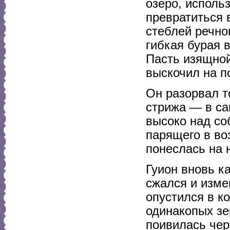
озеро, исполь
превратиться 
стеблей речно
гибкая бурая 
Пасть изящной
выскочил на п
Он разорвал т
стрижа — в са
высоко над со
парящего в во
понеслась на н
Гуион вновь к
сжался и изме
опустился в к
одинакопых зе
поивилась чер