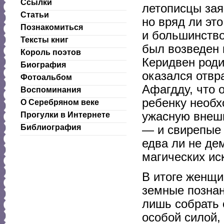
Ссылки
летописцы зая
Статьи
но вряд ли эт
Познакомиться
и большинство
Тексты книг
был возведен 
Король поэтов
Керидвен роди
Биография
оказался отвр
Фотоальбом
Афагдду, что 
Воспоминания
ребенку необх
О Серебряном веке
ужасную внешн
Прогулки в Интернете
Библиография
— и свирепые 
едва ли не де
магических ис
В итоге женщи
земные познан
лишь собрать 
особой силой, 