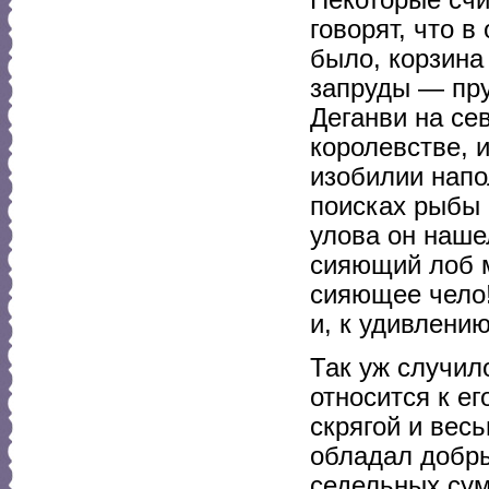
говорят, что в
было, корзина
запруды — пру
Деганви на се
королевстве, 
изобилии напо
поисках рыбы
улова он наше
сияющий лоб м
сияющее чело!
и, к удивлени
Так уж случил
относится к е
скрягой и вес
обладал добры
седельных сум