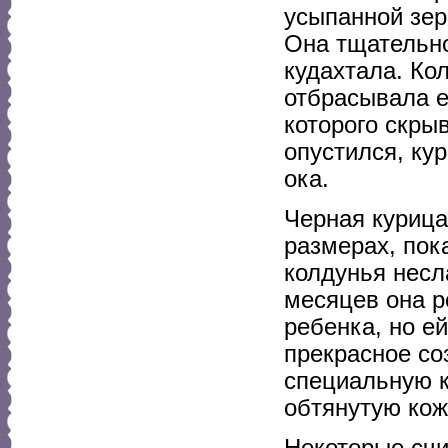
усыпанной зер
Она тщательно
кудахтала. Ко
отбрасывала ег
которого скры
опустился, ку
ока.
Черная курица
размерах, пок
колдунья несл
месяцев она р
ребенка, но е
прекрасное со
специальную к
обтянутую кож
Некоторые счи