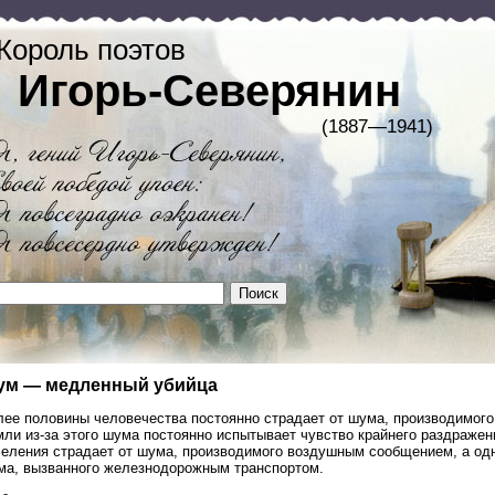
Король поэтов
Игорь-Северянин
(1887—1941)
м — медленный убийца
лее половины человечества постоянно страдает от шума, производимог
мли из-за этого шума постоянно испытывает чувство крайнего раздраже
селения страдает от шума, производимого воздушным сообщением, а од
ма, вызванного железнодорожным транспортом.