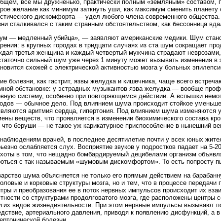
общем, все мы дружненько, практически полным «земляным» составом, 
рое желание как минимум заткнуть уши, как максимум сменить планету 
устического дискомфорта — удел любого члена современного общества. 
ни сталкивался с таким странным обстоятельством, как бессонница вда
ум — медленный убийца», — заявляют американские медики. Шум стано
рения: в крупных городах в тридцати случаях из ста шум сокращает про
ждая третья женщина и каждый четвертый мужчина страдают неврозами
таточно сильный шум уже через 1 минуту может вызывать изменения в э
новится схожей с электрической активностью мозга у больных эпилепси
ие болезни, как гастрит, язвы желудка и кишечника, чаще всего встре
мной обстановке: у эстрадных музыкантов язва желудка — вообще проф
рвную систему, особенно при повторяющемся действии. А вспышки немо
родов — обычное дело. Под влиянием шума происходит стойкое уменьше
являются аритмия сердца, гипертония. Под влиянием шума изменяются у
ены веществ, что проявляется в изменении биохимического состава кров
 что беруши — не такое уж карикатурное приспособление в нынешний ве
 наблюдениям врачей, в последнее десятилетие почти у всех юных жит
ьезно ослабляется слух. Восприятие звуков у подростков падает на 5-2
ухоты в том, что нещадно бомбардируемый децибелами организм объявл
роться с так называемым «шумовым дискомфортом». То есть попросту п
варство шума объясняется не только его прямым действием на барабанн
оловые и корковые структуры мозга, но и тем, что в процессе передачи
тры и преобразования ее в поток нервных импульсов происходит их вза
тности со структурами продолговатого мозга, где расположены центры 
угих видов жизнедеятельности. При этом нервные импульсы вызывают по
дствие, артериального давления, приводя к появлению дисфункций, а в
ертонической болезни.