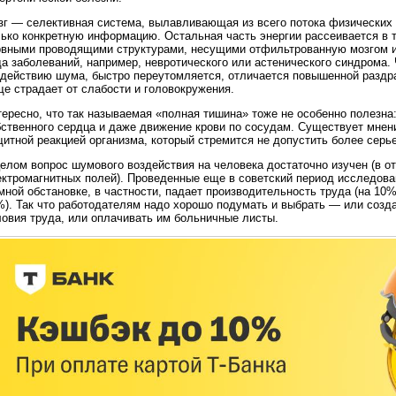
зг — селективная система, вылавливающая из всего потока физических
ько конкретную информацию. Остальная часть энергии рассеивается в т
рвными проводящими структурами, несущими отфильтрованную мозгом и
да заболеваний, например, невротического или астенического синдрома.
здействию шума, быстро переутомляется, отличается повышенной раздр
е страдает от слабости и головокружения.
ересно, что так называемая «полная тишина» тоже не особенно полезна
бственного сердца и даже движение крови по сосудам. Существует мнен
итной реакцией организма, который стремится не допустить более серь
елом вопрос шумового воздействия на человека достаточно изучен (в о
ектромагнитных полей). Проведенные еще в советский период исследова
ной обстановке, в частности, падает производительность труда (на 10%
%). Так что работодателям надо хорошо подумать и выбрать — или соз
ловия труда, или оплачивать им больничные листы.