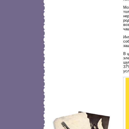
Мо
тол
не
ро
во
чащ
Инт
со
защ
В ц
эл
шум
37
ус