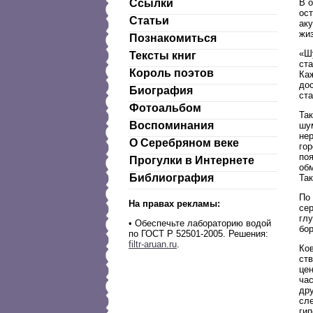
В 
Ссылки
ост
Статьи
ак
жиз
Познакомиться
«Ш
Тексты книг
ста
Король поэтов
Ка
дос
Биография
ста
Фотоальбом
Так
Воспоминания
шу
не
О Серебряном веке
го
по
Прогулки в Интернете
обм
Библиография
Так
По
На правах рекламы:
сер
гл
•
Обеспечьте лабораторию водой
бо
по ГОСТ Р 52501-2005. Решения:
filtr-aruan.ru
.
Ко
ств
цен
час
др
сле
гип