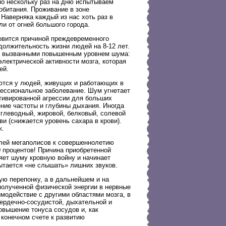
по нескольку раз на дню испытываем
обитания. Проживание в зоне
Наверняка каждый из нас хоть раз в
ли от огней большого города.
вится причиной преждевременного
должительность жизни людей на 8-12 лет.
, вызванными повышенным уровнем шума:
лектрической активности мозга, которая
ей.
чаются у людей, живущих и работающих в
ессиональное заболевание. Шум угнетает
тивированной агрессии для больших
ние частоты и глубины дыхания. Иногда
глеводный, жировой, белковый, солевой
и (снижается уровень сахара в крови).
к.
елей мегаполисов к совершеннолетию
0 процентов! Причина приобретенной
яет шуму кровную войну и начинает
ытается «не слышать» лишних звуков.
ую перепонку, а в дальнейшем и на
 полученной физической энергии в нервные
имодействие с другими областями мозга, в
сердечно-сосудистой, дыхательной и
вышение тонуса сосудов и, как
 конечном счете к развитию