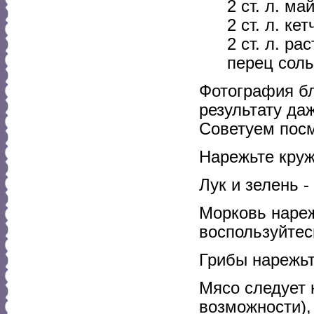
2 ст. л. ма
2 ст. л. ке
2 ст. л. р
перец соль
Фотография бл
результату да
Советуем посм
Нарежьте круж
Лук и зелень 
Морковь нареж
воспользуйтес
Грибы нарежьт
Мясо следует 
возможности),