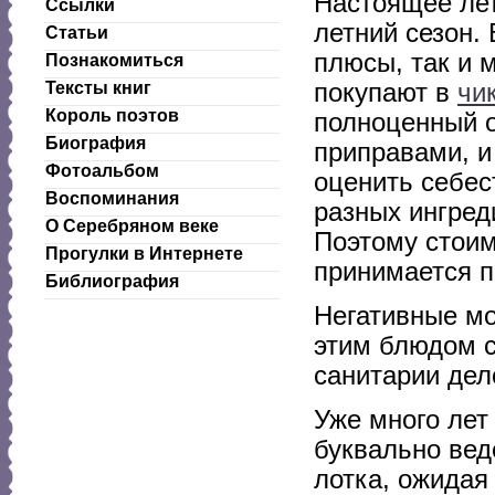
Настоящее лет
Ссылки
летний сезон.
Статьи
плюсы, так и 
Познакомиться
покупают в
чи
Тексты книг
Король поэтов
полноценный об
Биография
приправами, и
Фотоальбом
оценить себес
Воспоминания
разных ингред
О Серебряном веке
Поэтому стоим
Прогулки в Интернете
принимается п
Библиография
Негативные мо
этим блюдом с
санитарии дел
Уже много лет
буквально вед
лотка, ожидая