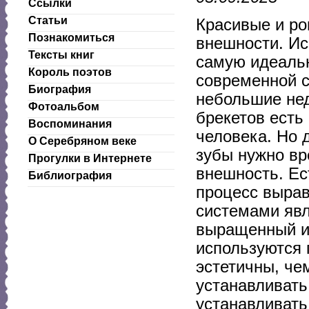
Ссылки
Статьи
Красивые и ро
Познакомиться
внешности. Ис
Тексты книг
самую идеаль
Король поэтов
современной с
Биография
небольшие нед
Фотоальбом
брекетов есть
Воспоминания
человека. Но 
О Серебряном веке
зубы нужно вр
Прогулки в Интернете
внешность. Ес
Библиография
процесс вырав
системами явл
выращенный ис
используются 
эстетичны, че
устанавливать
устанавливать