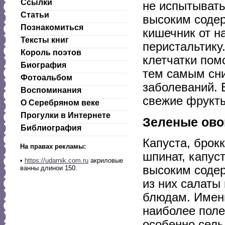
Ссылки
не испытывать
Статьи
высоким содер
Познакомиться
кишечник от н
Тексты книг
перистальтику
Король поэтов
клетчатки пом
Биография
тем самым сни
Фотоальбом
заболеваний. 
Воспоминания
свежие фрукты
О Серебряном веке
Прогулки в Интернете
Зеленые ов
Библиография
Капуста, брок
На правах рекламы:
шпинат, капус
•
https://udarnik.com.ru
акриловые
высоким содер
ванны длинои 150.
из них салаты
блюдам. Именн
наиболее поле
особенно сель