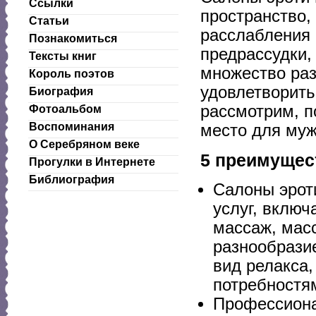
Ссылки
пространство,
Статьи
расслабления 
Познакомиться
предрассудки
Тексты книг
множество раз
Король поэтов
удовлетворить
Биография
рассмотрим, п
Фотоальбом
Воспоминания
место для муж
О Серебряном веке
5 преимущес
Прогулки в Интернете
Библиография
Салоны эрот
услуг, включ
массаж, масс
разнообрази
вид релакса,
потребностя
Профессиона