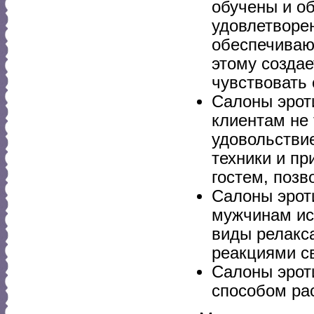
обучены и о
удовлетворен
обеспечиваю
этому созда
чувствовать 
Салоны эрот
клиентам не
удовольстви
техники и пр
гостем, поз
Салоны эрот
мужчинам ис
виды релакс
реакциями св
Салоны эрот
способом рас