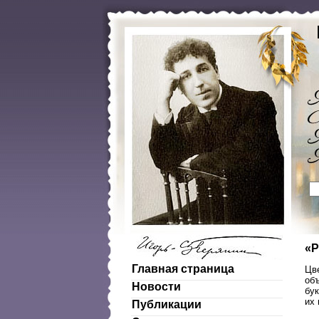
«Р
Главная страница
Цве
об
Новости
бук
их 
Публикации