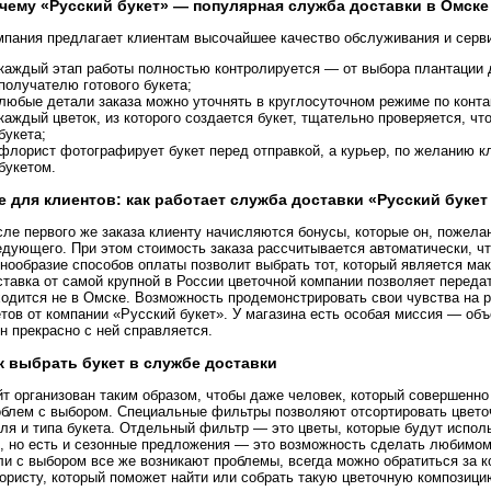
чему «Русский букет» — популярная служба доставки в Омске
мпания предлагает клиентам высочайшее качество обслуживания и серви
каждый этап работы полностью контролируется — от выбора плантации д
получателю готового букета;
любые детали заказа можно уточнять в круглосуточном режиме по конта
каждый цветок, из которого создается букет, тщательно проверяется, чт
букета;
флорист фотографирует букет перед отправкой, а курьер, по желанию к
букетом.
е для клиентов: как работает служба доставки «Русский букет
ле первого же заказа клиенту начисляются бонусы, которые он, пожела
едующего. При этом стоимость заказа рассчитывается автоматически, ч
знообразие способов оплаты позволит выбрать тот, который является м
тавка от самой крупной в России цветочной компании позволяет передат
одится не в Омске. Возможность продемонстрировать свои чувства на р
тов от компании «Русский букет». У магазина есть особая миссия — объ
н прекрасно с ней справляется.
к выбрать букет в службе доставки
т организован таким образом, чтобы даже человек, который совершенно 
облем с выбором. Специальные фильтры позволяют отсортировать цветоч
ля и типа букета. Отдельный фильтр — это цветы, которые будут испол
д, но есть и сезонные предложения — это возможность сделать любимом
ли с выбором все же возникают проблемы, всегда можно обратиться за 
ристу, который поможет найти или собрать такую цветочную композицию