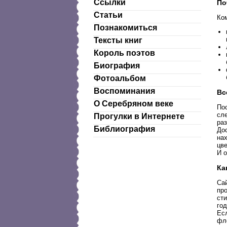
Ссылки
По
Статьи
Ко
Познакомиться
Тексты книг
Король поэтов
Биография
Фотоальбом
Воспоминания
Вс
О Серебряном веке
Пос
сл
Прогулки в Интернете
ра
Библиография
Дос
нах
цве
И о
Ка
Сай
пр
сти
го
Ес
фло