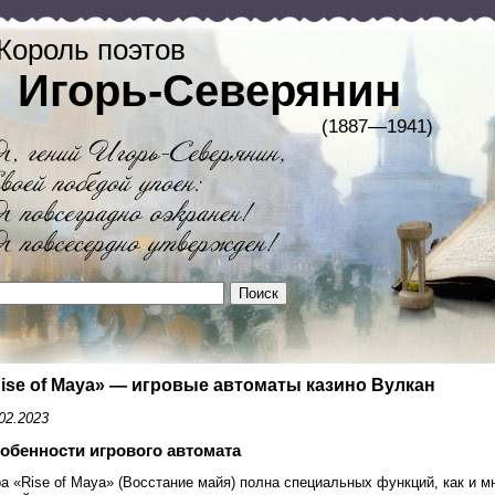
Король поэтов
Игорь-Северянин
(1887—1941)
ise of Maya» — игровые автоматы казино Вулкан
02.2023
обенности игрового автомата
а «Rise of Maya» (Восстание майя) полна специальных функций, как и м