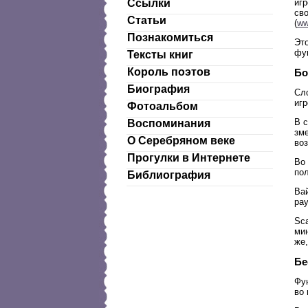
иг
Ссылки
св
Статьи
(
ww
Познакомиться
Это
фу
Тексты книг
Король поэтов
Бо
Биография
Сл
иг
Фотоальбом
В 
Воспоминания
зм
О Серебряном веке
во
Прогулки в Интернете
Во
по
Библиография
Вай
ра
Sca
мин
же,
Бе
Фу
во 