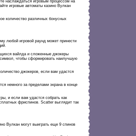
ете наслаждаться игровым процессом на
айте игровые автоматы казино Вулкан
мное количество различных бонусных
ому любой игровой раунд может принести
ий.
ющихся вайлда и сложенные джокеры
 символ, чтобы сформировать наилучшую
оличество джокеров, если вам удастся
тся немного за пределами экрана в конце
ры, и если вам удастся собрать как
сплатных фриспинов. Scatter выглядит так
ино Вулкан могут выиграть еще 9 спинов