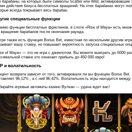
 барабаны, на которых были символы Scatter или Wild, активировавшие 
мя действия бонуса бесплатных вращений. На этих барабанах могут поя
орые всегда покрывают весь барабан.
угие специальные функции
мимо функции бесплатных фриспинов, в слоте «Rise of Maya» есть множ
к вращение барабанов после окончания раунда.
гре также есть функция Bonus Bet, известная по нескольким другим игр
аивает вашу ставку, но повышает вероятность запуска специальных опц
se of Maya» — это не игра с джекпотом. Вы можете выиграть до 6000 ра
симальной ставке это означает прибыль до 450 000 евро!
P и волатильность
цент возврата зависит от того, активировали ли вы функцию Bonus Bet.
тавляет 96,12% , а с ней 96,42%. Волатильность игры находится между
бирайте игровые автоматы казино Вулкан — удача ждет вас!