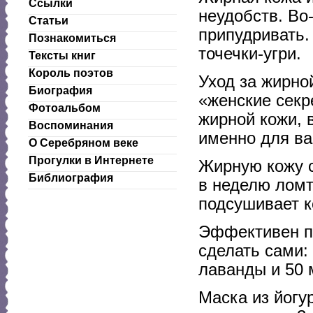
Ссылки
неудобств. Во
Статьи
припудривать.
Познакомиться
точечки-угри.
Тексты книг
Король поэтов
Уход за жирно
Биография
«женские секр
Фотоальбом
жирной кожи, 
Воспоминания
именно для ва
О Серебряном веке
Прогулки в Интернете
Жирную кожу 
Библиография
в неделю ломт
подсушивает к
Эффективен пр
сделать сами:
лаванды и 50 
Маска из йогу