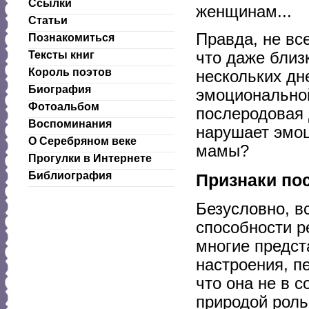
Ссылки
женщинам...
Статьи
Правда, не все
Познакомиться
что даже близ
Тексты книг
Король поэтов
нескольких дн
Биография
эмоционально
Фотоальбом
послеродовая 
Воспоминания
нарушает эмоц
О Серебряном веке
мамы?
Прогулки в Интернете
Библиография
Признаки по
Безусловно, в
способности р
многие предст
настроения, п
что она не в 
природой роль