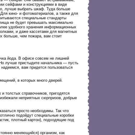
ми сейфами и конструкциями в виде
о, лучше выбрать шкаф. Туда больше
Для кино- и фотоматериалов, а также для
читываются специальные стандарты
илища не будет превышать максимально
более удобного хранения информационных
олками, и даже кассетами для магнитных
ых больше, чем пожара, вам стоит
очка йода. В офисе совсем не лишней
. Но лучше пристыдите начальника — пусть
, надеемся, вам придется пользоваться
ещений, в которых много дверей.
 и толстых справочников, пригодятся
ы избежали неприятных сюрпризов, добрые
оказаться просто необходимы. Так что
в отлично подойдут специальные коробки
астик, плотный картон), подходящие под
стоянно меняющийся) организм, как