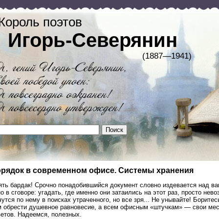
Король поэтов
Игорь-Северянин
(1887—1941)
рядок в современном офисе. Системы хранения
ять бардак! Срочно понадобившийся документ словно издевается над в
о в сговоре: угадать, где именно они затаились на этот раз, просто не
утся по нему в поисках утраченного, но все зря... Не унывайте! Боритес
м обрести душевное равновесие, а всем офисным «штучкам» — свои мес
ветов. Надеемся, полезных.