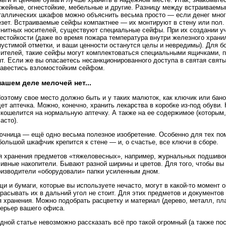
ужейные, огнестойкие, мебельные и другие. Разницу между встраиваемы
таллических шкафов можно объяснить весьма просто — если денег мног
езет. Встраиваемые сейфы компактнее — их монтируют в стену или пол. 
гнитных носителей, существуют специальные сейфы. При их создании у
нестойкости (даже во время пожара температура внутри железного хран
пустимой отметки, и ваши ценности останутся целы и невредимы). Для 
сителей, такие сейфы могут комплектоваться специальными ящичками, п
т. Если же вы опасаетесь несанкционированного доступа в святая свят
завестись взломостойким сейфом.
нашем деле мелочей нет...
Поэтому свое место должно быть и у таких малюток, как ключик или бан
ет аптечка. Можно, конечно, хранить лекарства в коробке из-под обуви
скошелится на нормальную аптечку. А также на ее содержимое (которым
асто).
ючница — ещё одно весьма полезное изобретение. Особенно для тех пом
ольшой шкафчик крепится к стене — и, о счастье, все ключи в сборе.
я хранения предметов «тяжеловесных», например, журнальных подшивок
хивные накопители. Бывают разной ширины и цветов. Для того, чтобы в
оизводители «оборудовали» папки усиленным дном.
и и бумаги, которые вы используете нечасто, могут в какой-то момент 
расывать их в дальний угол не стоит. Для этих предметов и документо
 хранения. Можно подобрать расцветку и материал (дерево, металл, пл
терьер вашего офиса.
дной статье невозможно рассказать всё про такой огромный (а также по