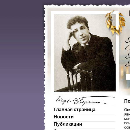
По
Главная страница
Оп
явн
Новости
меч
ва
Публикации
со