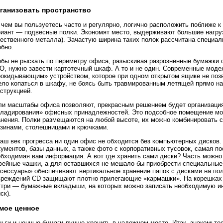
ганизовать пространство
 чем вы пользуетесь часто и регулярно, логично расположить поближе к
риант — подвесные полки. Экономят место, выдерживают большие нагрузк
ественного металла). Зачастую ширина таких полок рассчитана специал
обно.
обы не рыскать по периметру офиса, разыскивая разрозненные бумажки
О, нужно завести картотечный шкаф. А то и не один. Современные моде
рокидывающим» устройством, которое при одном открытом ящике не позв
ело копаться в шкафу, не боясь быть травмированным летящей прямо на
струкцией.
ли масштабы офиса позволяют, прекрасным решением будет организация
кладирования» офисных принадлежностей. Это подсобное помещение м
анения. Полки размещаются на любой высоте, их можно комбинировать 
рзинами, столешницами и крючками.
аш век прогресса ни один офис не обходится без компьютерных дисков.
ументов, базы данных, а также фото с корпоративных тусовок, самая п
обходимая вам информация. А вот где хранить сами диски? Часть можно 
фейные чашки, а для оставшихся не мешало бы приобрести специальны
сессуары» обеспечивают вертикальное хранение папок с дисками на пол
вреждений CD защищают плотно прилегающие «кармашки». На корешках п
утри — бумажные вкладыши, на которых можно записать необходимую ин
ск).
мое ценное
ньги и ценные бумаги лучше хранить в надежном месте. Итак, знакомьт