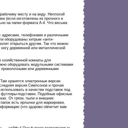
 рабочему месту и на виду. Неплохой
и (если изготовлены из прочного и
ьно на папки формата А-4. Что весьма
 с адресами, телефонами и различными
ли оборудованы хитрым «анти-
олит открыться другим. Так что можно
 ногу деревянной или металлической
 хозяйственной комнаты для
ожно оборудовать модульными системами
с проволочными или деревянными
 Там хранятся электронные версии
оследняя версия Симпсонов и прочая
использовать в качестве подставок под
е футляры-подставки. Подобные офисные
ках. От грязи, пыли и внешних
апок есть ярлычки для маркировки,
формацию (что здорово облегчит вам
есь — сейфы! Они бывают встраиваемые,