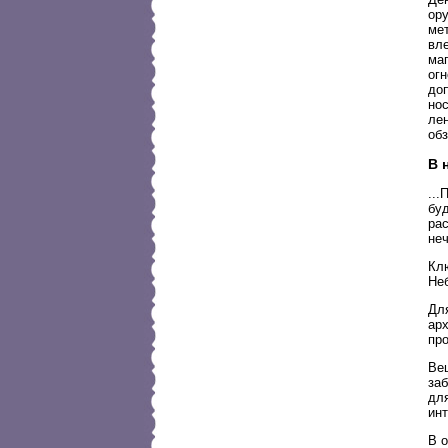
ор
ме
вл
ма
ог
до
но
лен
об
В 
...
буд
ра
неч
Кл
Неб
Дл
ар
пр
Вещ
заб
для
ин
В о