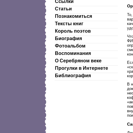
Ссылки
Ор
Статьи
То,
Познакомиться
ва
Тексты книг
кач
уд
Король поэтов
Чт
Биография
ФИ
оп
Фотоальбом
см
Воспоминания
кон
О Серебряном веке
Ес
«с
Прогулки в Интернете
хр
Библиография
ко
В н
док
не
ко
«ак
по
вн
пои
Са
Де