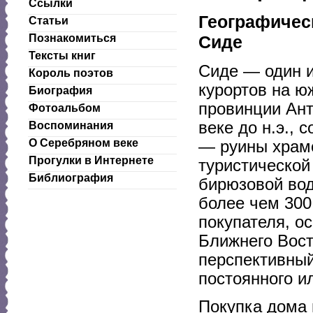
Ссылки
Географичес
Статьи
Сиде
Познакомиться
Тексты книг
Сиде — один 
Король поэтов
курортов на ю
Биография
провинции Ант
Фотоальбом
веке до н.э.,
Воспоминания
О Серебряном веке
— руины храмо
Прогулки в Интернете
туристической
Библиография
бирюзовой вод
более чем 300
покупателя, о
Ближнего Вост
перспективный
постоянного и
Покупка дома 