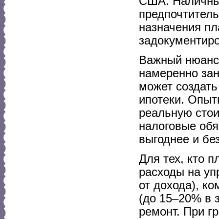
США. Наличны
предпочтитель
назначения пл
задокументиро
Важный нюанс 
намеренно зан
может создат
ипотеки. Опыт
реальную стои
налоговые обя
выгоднее и бе
Для тех, кто п
расходы на уп
от дохода), к
(до 15–20% в 
ремонт. При г