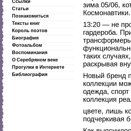
Ссылки
зима 05/06, к
Статьи
Космонавтики.
Познакомиться
13:20 — не пр
Тексты книг
Король поэтов
гардероба. Пр
Биография
трансформеры 
Фотоальбом
функционально
Воспоминания
таких случаях,
О Серебряном веке
раскрывая вну
Прогулки в Интернете
Новый бренд п
Библиография
коллекции мож
одежда, спорт
коллекция реа
цвете, лишь к
подчеркивая б
Как выяснилос