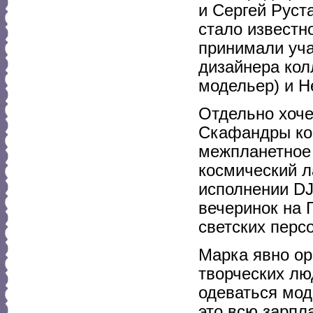
и Сергей Руст
стало известн
принимали уча
дизайнера кол
модельер) и Н
Отдельно хоче
Скафандры кос
межпланетное 
космический л
исполнении DJ’
вечеринок на 
светских перс
Марка явно ор
творческих лю
одеваться мод
это всю зарпла