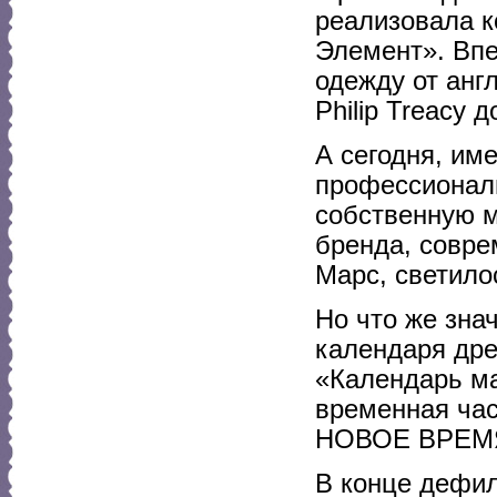
реализовала 
Элемент». Впе
одежду от анг
Philip Treacy д
А сегодня, им
профессиональ
собственную м
бренда, совре
Марс, светило
Но что же зна
календаря дре
«Календарь ма
временная час
НОВОЕ ВРЕМЯ 
В конце дефил