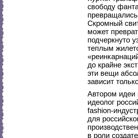
свободу фанта
превращались 
Скромный свит
может преврат
подчеркнуто у
теплым жилето
«реинкарнаций
до крайне экс
эти вещи абсо
зависит тольк
Автором идеи 
идеолог росси
fashion-индус
для российско
производствен
в роли создат