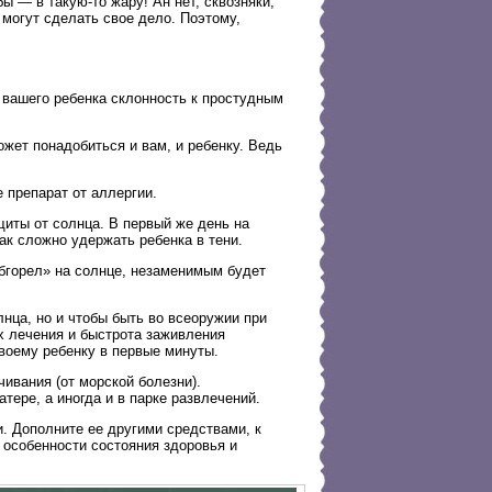
ы — в такую-то жару! Ан нет, сквозняки,
могут сделать свое дело. Поэтому,
у вашего ребенка склонность к простудным
ожет понадобиться и вам, и ребенку. Ведь
 препарат от аллергии.
щиты от солнца. В первый же день на
ак сложно удержать ребенка в тени.
обгорел» на солнце, незаменимым будет
лнца, но и чтобы быть во всеоружии при
х лечения и быстрота заживления
своему ребенку в первые минуты.
ивания (от морской болезни).
тере, а иногда и в парке развлечений.
. Дополните ее другими средствами, к
 особенности состояния здоровья и