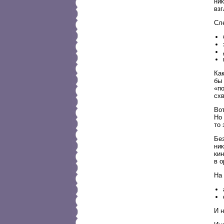
ник
взг
Сл
Как
бы 
«по
схв
Вот
Но
то 
Без
ник
кин
в о
На
И н