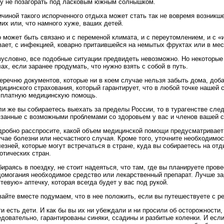
зу не позагорать под ласковым южным солнышком.
чиной такого испорченного отдыха может стать так не вовремя возникш
их или, что намного хуже, ваших детей.
 может быть связано и с переменой климата, и с переутомлением, и с «
вает, с инфекцией, коварно притаившейся на немытых фруктах или в мес
зусловно, все подобные ситуации предвидеть невозможно. Но некоторые 
ах, если заранее продумать, что нужно взять с собой в путь.
еречню документов, которые ни в коем случае нельзя забыть дома, доб
ицинского страхования, который гарантирует, что в любой точке нашей 
сплатную медицинскую помощь.
и же вы собираетесь выехать за пределы России, то в турагенстве след
язанные с возможными проблемами со здоровьем у вас и членов вашей 
дробно расспросите, какой объем медицинской помощи предусматривает 
чае болезни или несчастного случая. Кроме того, уточните необходимо
езней, которые могут встречаться в стране, куда вы собираетесь на от
отических стран.
ираясь в поездку, не стоит надеяться, что там, где вы планируете прове
домогания необходимое средство или лекарственный препарат. Лучше 
тевую» аптечку, которая всегда будет у вас под рукой.
айте вместе подумаем, что в нее положить, если вы путешествуете с р
и есть дети. И как бы вы их ни убеждали и ни просили об осторожности,
довательно, гарантированы синяки, ссадины и разбитые коленки. И если