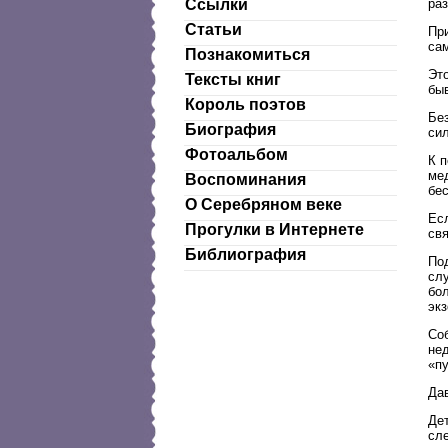
ра
Ссылки
Статьи
При
сам
Познакомиться
Это
Тексты книг
бы
Король поэтов
Бе
Биография
сил
Фотоальбом
К п
мед
Воспоминания
бе
О Серебряном веке
Есл
Прогулки в Интернете
св
Библиография
По
слу
бол
экз
Соб
не
«пу
Дав
Дет
сле