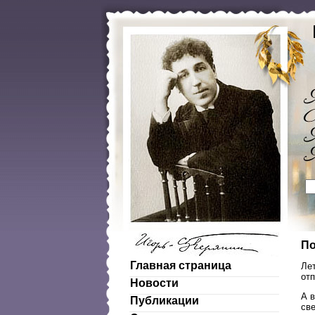
По
Главная страница
Лет
от
Новости
А 
Публикации
све