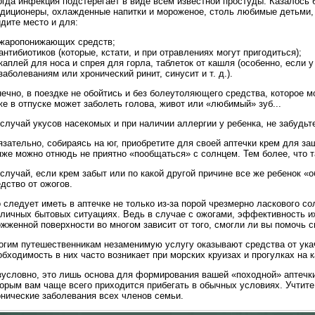
гда инфекция подстерегает в виде всем известной простуды. Казалось б
ндиционеры, охлажденные напитки и мороженое, столь любимые детьми, 
дите место и для:
жаропонижающих средств;
антибиотиков (которые, кстати, и при отравлениях могут пригодиться);
каплей для носа и спрея для горла, таблеток от кашля (особенно, если 
заболеваниям или хронический ринит, синусит и т. д.).
ечно, в поездке не обойтись и без болеутоляющего средства, которое м
е в отпуске может заболеть голова, живот или «любимый» зуб...
случай укусов насекомых и при наличии аллергии у ребенка, не забудьте
зательно, собираясь на юг, приобретите для своей аптечки крем для за
же можно отнюдь не приятно «пообщаться» с солнцем. Тем более, что т
случай, если крем забыт или по какой другой причине все же ребенок «
дство от ожогов.
 следует иметь в аптечке не только из-за порой чрезмерно ласкового со
зличных бытовых ситуациях. Ведь в случае с ожогами, эффективность и
жженной поверхности во многом зависит от того, смогли ли вы помочь 
огим путешественникам незаменимую услугу оказывают средства от укач
бходимость в них часто возникает при морских круизах и прогулках на ка
зусловно, это лишь основа для формирования вашей «походной» аптечки
орым вам чаще всего приходится прибегать в обычных условиях. Учтите
онические заболевания всех членов семьи.