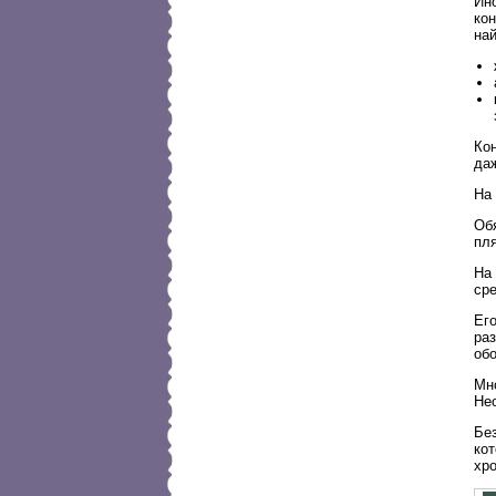
Ино
ко
най
Кон
даж
На 
Обя
пля
На 
сре
Его
ра
обо
Мн
Нео
Бе
кот
хр