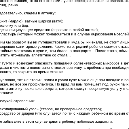
акого внимания, то за его стенами лучше перестраховаться и обработа
ляд, ранку.
едовательно, кладем в аптечку:
бинт (марлю), ватные шарики (вату);
зеленку или йод;
дезинфицирующее средство (спросите в любой аптеке);
пластырь (который может понадобиться и в случае образования мозолей
им бы образом вы ни путешествовали и куда бы ни ехали, не стоит лиш
хорошие санитарные условия. Кроме того, редкий ребенок сможет отказ
тайные местечки» в купе и, тем более, в плацкарте... После этого, обы
атить что-нибудь аппетитное со стола...
 тут-то и возникает опасность попадания болезнетворных микробов в де
 даже в чистом и новом вагоне может возникнуть проблема при необходи
занято, то закрыто на время стоянки...
условно, тот же столик, полки и ручки купе можно еще при посадке в ва
акая, но все же профилактика. Но вряд ли вам помешает под рукой пач
ем в аптечку несколько средств, которые окажут неоценимую услугу в с
рганизм.
 случай отравления:
активированный уголь (старое, но проверенное средство);
средство от диареи (что случается почти с каждым ребенком во время о
е забывайте в этом случае давать ребенку побольше жидкости.