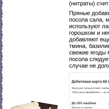
(нитраты) счи
Пряные добавк
посола сала, 
используют ла
горошком и не
добавляют еще
тмина, базили
свежие ягоды 
посола следуе
случае не дол