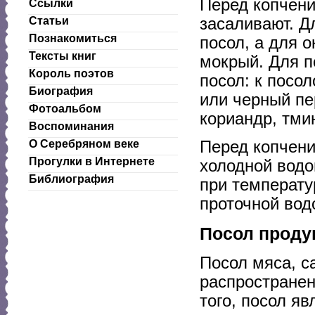
Перед копчени
Ссылки
засаливают. Д
Статьи
Познакомиться
посол, а для о
Тексты книг
мокрый. Для п
Король поэтов
посол: к посо
Биография
или черный пе
Фотоальбом
кориандр, тми
Воспоминания
Перед копчен
О Серебряном веке
Прогулки в Интернете
холодной водо
Библиография
при температу
проточной вод
Посол проду
Посол мяса, с
распространен
того, посол я