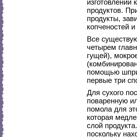
изготовлении 
продуктов. Пр
продукты, зав
копченостей и
Все существую
четырем главн
гущей), мокро
(комбинирован
помощью шпри
первые три сп
Для сухого по
поваренную ил
помола для это
которая медле
слой продукта
поскольку нах