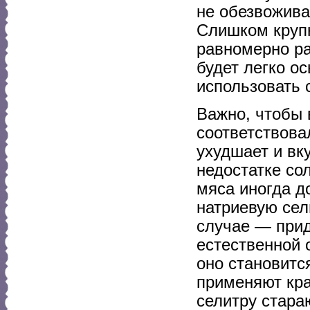
не обезвожива
Слишком крупн
равномерно ра
будет легко о
использовать 
Важно, чтобы 
соответствова
ухудшает и вк
недостатке со
мяса иногда 
натриевую сел
случае — прид
естественной о
оно становитс
применяют кр
селитру стара