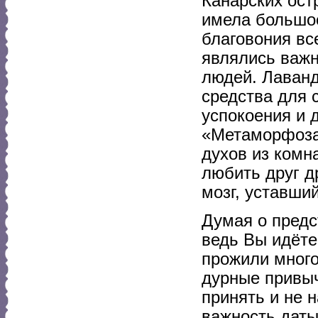
Канарских ост
имела большое
благовония вс
являлись важн
людей. Лаванд
средства для 
успокоения и 
«Метаморфозах
духов из комн
любить друг др
мозг, уставши
Думая о предс
ведь Вы идёте
прожили много
дурные привыч
принять и не н
важность даты