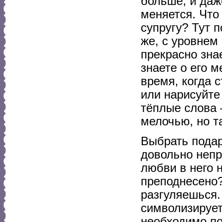
больше, и даже
меняется. Чт
супругу? Тут 
же, с уровнем
прекрасно знае
знаете о его м
время, когда 
или нарисуйте
тёплые слова 
мелочью, но т
Выбрать подар
довольно непр
любви в него 
преподнесено?
разгуляешься. 
символизирует
необходимо по