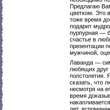
Предлагаю Ва
цветком. Это 
тоже время д
подарит мудро
пурпурная — б
счастье в люб
презентации п
мужчиной, оце
Лаванда — сим
любящих друг 
полстолетия. 
сказать, что 
несмотря на ег
время доказыв
накапливается
лет, вспомина