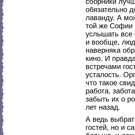
сборники лучш
обязательно д
лаванду. А мо
той же Софии 
услышать все 
и вообще, люд
наверняка обр
кино. И правд
встречами гос
усталость. Ор
что такое свид
работа, забот
забыть их о р
лет назад.
А ведь выбрат
гостей, но и 