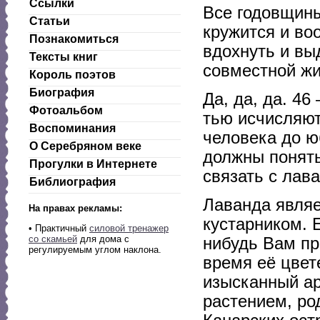
Ссылки
Все годовщин
Статьи
кружится и во
Познакомиться
вдохнуть и вы
Тексты книг
совместной жи
Король поэтов
Биография
Да, да, да. 46
Фотоальбом
тью исчисляют
Воспоминания
человека до ю
О Серебряном веке
должны понять
Прогулки в Интернете
связать с лав
Библиография
Лаванда явля
На правах рекламы:
кустарником. 
•
Практичный
силовой тренажер
со скамьей
для дома с
нибудь Вам пр
регулируемым углом наклона.
время её цвет
изысканный ар
растением, ро