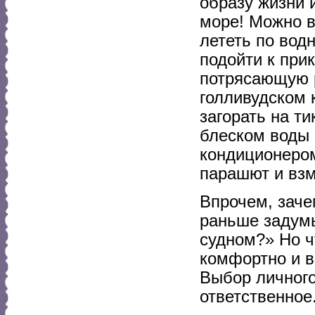
образу жизни 
море! Можно в
лететь по вод
подойти к при
потрясающую р
голливудском 
загорать на т
блеском воды 
кондиционером
парашют и взм
Впрочем, заче
раньше задум
судном?» Но ч
комфортно и в
Выбор личного
ответственное