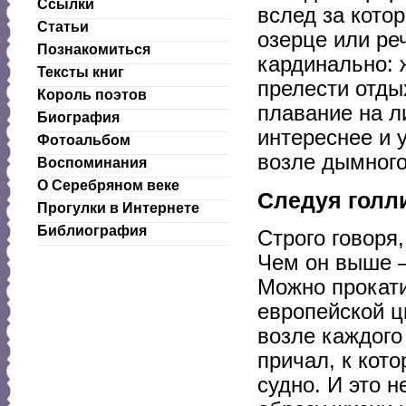
Ссылки
вслед за кот
Статьи
озерце или ре
Познакомиться
кардинально: 
Тексты книг
прелести отды
Король поэтов
плавание на л
Биография
интереснее и 
Фотоальбом
возле дымного
Воспоминания
О Серебряном веке
Следуя голл
Прогулки в Интернете
Библиография
Строго говоря
Чем он выше —
Можно прокати
европейской ци
возле каждого
причал, к кот
судно. И это 