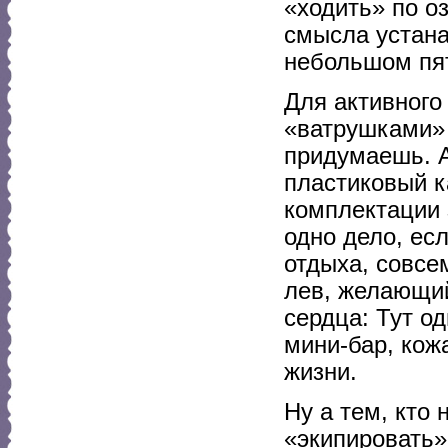
«ходить» по оз
смысла устана
небольшом пят
Для активного
«ватрушками» 
придумаешь. А
пластиковый к
комплектации 
одно дело, ес
отдыха, совсе
лев, желающи
сердца: Тут о
мини-бар, кож
жизни.
Ну а тем, кто
«экипировать»